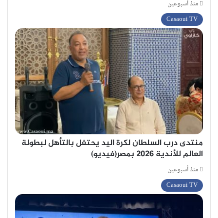
منذ أسبوعين
Casaoui TV
منتدى درب السلطان لكرة اليد يحتفل بالتأهل لبطولة
العالم للأندية 2026 بمصر(فيديو)
منذ أسبوعين
Casaoui TV