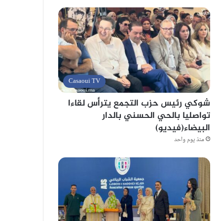
Casaoui TV
شوكي رئيس حزب التجمع يترأس لقاءا
تواصليا بالحي الحسني بالدار
البيضاء(فيديو)
منذ يوم واحد