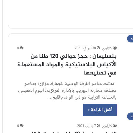
م
كازاوي
30 أبريل، 2021
0
بنسليمان : حجز حوالي 120 طنا من
الأكياس البلاستيكية والمواد المستعملة
في تصنيعها
تمكنت عناصر الفرقة الوطنية للجمارك مؤازرة بعناصر
مصلحة محاربة التهريب بالإدارة المركزية، اليوم الخميس،
بالجماعة الترابية موالين الواد، بإقليم…
أكمل القراءة »
م
كازاوي
7 يناير، 2021
0