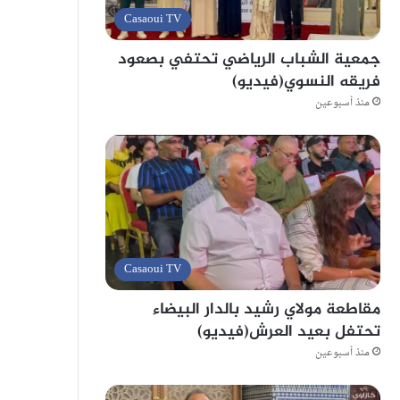
Casaoui TV
جمعية الشباب الرياضي تحتفي بصعود
فريقه النسوي(فيديو)
منذ أسبوعين
Casaoui TV
مقاطعة مولاي رشيد بالدار البيضاء
تحتفل بعيد العرش(فيديو)
منذ أسبوعين