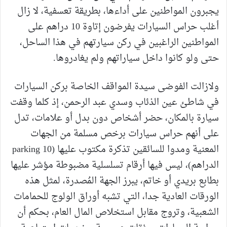
يجبرون المواطنين على أداءها، بطريقة تعسفية، لا زال
أغلب حراس السيارات يفرضون إتاوة 10 دراهم على
المواطنين الراغبين في ركن سيارتهم في هذا الساحل،
حتى ولو كانوا داخل سياراتهم ولم يغادروها.
ولازالت الفوضى سيدة المواقف الخاصة بركن السيارات
في شاطئ عين الذئاب وسدي عبد الرحمن، إذ كلما وقفت
سيارة بالمكان، حضر أشخاص دون بدل أو علامات، تدل
على أنهم حراس سيارات برخص مسلمة من الجهات
المعنية ومدوا للسائقين تذكرة مكتوب عليها (parking 10
الدراهم)، ليس فيها أرقام تسلسلية مضبوطة مؤشر عليها
بطابع بريدي أو خاتم، يبرز الجهة المُصدرة، لمثل هذه
الورقات العادية جدا، التي تشبه أوراق الولوج للحمامات
الشعبية، وتروج مقابل استخلاص المال العام، بحكم أن