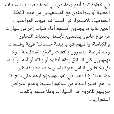
في خطوة تبرز أنهم يتمادون في احتقار قرارات السلطات
المعنية أو يتواطئون مع المستفيدين من هذه الكعكة
العمومية، للاستمرار في استنزاف جيوب المواطنين،
الذين غالبا ما يجدون أنفسهم أمام شباب (حراس سيارات
من نوع خاص) يفتقدون لأبسط أبجديات التحاور
والكياسة، وأغلبهم شباب ببنية جسمانية قوية وقسمات
وجه مُرعبة، يتميزون بالتعنت و”دفع السنطيحة”، ولا
يهمهم إن كان السائق رفقة أبناءه أو بناته أو أمه أو أبيه،
بل يخاطبون الناس عنوة بلسان جاف وطريقة غير
مؤدبة، لزرع الرعب في نفوسهم وإجبارهم على دفع 10
دراهم، نظير النجاة من لسانهم السليط وعدم اعتراض
طريقهم للخروج من السيارات وملاحقتهم بكلمات
استفزازية.