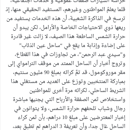
حراسة السيارات صفقات عمومية و خدمات اجتماعية،
قلما يعلمُ المواطنون وغيرهم، المستفيد الحقيقي منها، إذ
ترسخ في الذاكرة الشعبية، أن هذه الخدمات يستفيد من
ريعها ذوي الاحتياجات الخاصة والأرامل، لكن يبدو أن
حرارة الشمس الساطعة هذا الصيف، لا زالت غير قادرة
على إضاءة وإذابة ما يقع في “ساحل عين الذئاب”
و”سيدي عبد الرحمن”، من تجاوزات في هذا القطاع،
وتروج أخبار أن الساحل الممتد من موقف الترامواي إلى
مقر موروكومول، قد تمَّ كرائه بمبلغ 90 مليون سنتيم،
بمباركة المنتخبين وتوزع على العديد من مستغلي هذا
الشريط الساحلي، لكرائه مرة أخرى للمواطنين
واستخلاص ثمن الصفقة والأرباح التي يجنيها مباشرة
رجال وشباب تلحفهم حرارة الشمس، ولا يتوانون في
إخبار المعترضين على مبلغ 10 دراهم، بأن ثمن كراء
الساحل غال جدا، وأن تعريفة 3 الدراهم لم تطبق بعد،