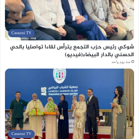
Casaoui TV
شوكي رئيس حزب التجمع يترأس لقاءا تواصليا بالحي
الحسني بالدار البيضاء(فيديو)
منذ يوم واحد
Casaoui TV