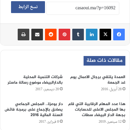
نسخ الرابط
لينكدإن
‏Tumblr
بينتيريست
‏Reddit
مشاركة عبر البريد
طباعة
مقالات ذات صلة
العمدة يلتقي برجال الاعمال يوم
شركات التنمية المحلية
غد الجمعة
بالدارالبيضاء موضوع رسالة ماستر
28 أبريل، 2016
20 ديسمبر، 2017
هذا عدد المهام الرقابية التي قام
دار بوعزة.. المجلس الجماعي
بها المجلس الاعلى للحسابات
يصادق بالإجماع على برمجة فائض
بجهة الدار البيضاء سطات
السنة المالية 2016
12 سبتمبر، 2019
8 فبراير، 2017