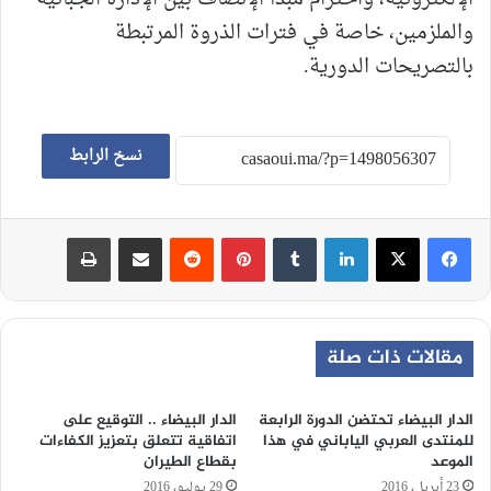
والملزمين، خاصة في فترات الذروة المرتبطة
بالتصريحات الدورية.
نسخ الرابط
لينكدإن
‏Tumblr
بينتيريست
‏Reddit
مشاركة عبر البريد
طباعة
مقالات ذات صلة
الدار البيضاء تحتضن الدورة الرابعة
الدار البيضاء .. التوقيع على
للمنتدى العربي الياباني في هذا
اتفاقية تتعلق بتعزيز الكفاءات
الموعد
بقطاع الطيران
23 أبريل، 2016
29 يوليو، 2016