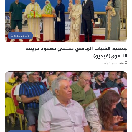
Casaoui TV
جمعية الشباب الرياضي تحتفي بصعود فريقه
النسوي(فيديو)
منذ أسبوع واحد