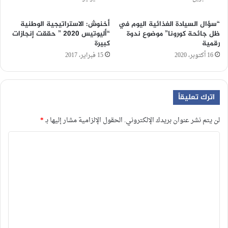
“سؤال السيادة الغذائية اليوم في
أخنوش: الاستراتيجية الوطنية
ظل جائحة كورونا” موضوع ندوة
“أليوتيس 2020 ” حققت إنجازات
رقمية
كبيرة
16 أكتوبر، 2020
15 فبراير، 2017
اترك تعليقاً
لن يتم نشر عنوان بريدك الإلكتروني.
الحقول الإلزامية مشار إليها بـ
*
ا
ل
ت
ع
ل
ي