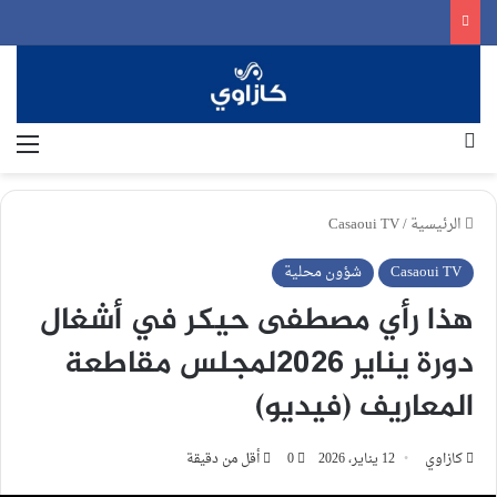
بحث عن
الق
الرئيسية
/
Casaoui TV
Casaoui TV
شؤون محلية
هذا رأي مصطفى حيكر في أشغال
دورة يناير 2026لمجلس مقاطعة
المعاريف (فيديو)
كازاوي
12 يناير، 2026
0
أقل من دقيقة