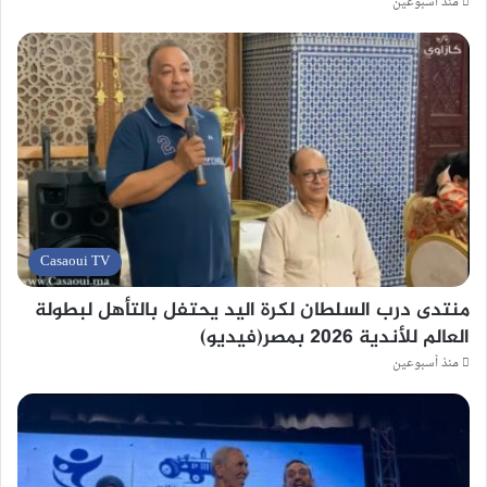
منذ أسبوعين
Casaoui TV
منتدى درب السلطان لكرة اليد يحتفل بالتأهل لبطولة
العالم للأندية 2026 بمصر(فيديو)
منذ أسبوعين