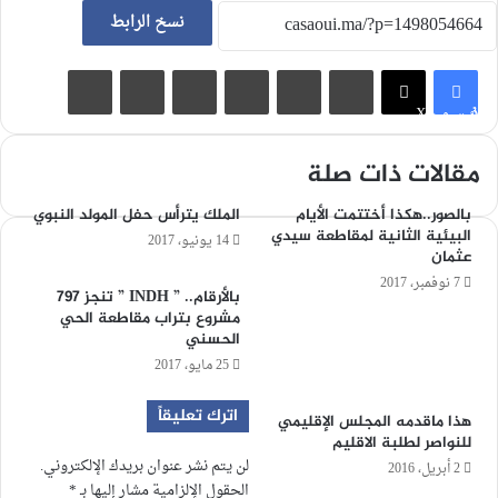
نسخ الرابط
لينكدإن
‏Tumblr
بينتيريست
‏Reddit
مشاركة عبر البريد
طباعة
فيسبوك
X
مقالات ذات صلة
بالصور..هكذا أختتمت الأيام
الملك يترأس حفل المولد النبوي
البيئية الثانية لمقاطعة سيدي
14 يونيو، 2017
عثمان
7 نوفمبر، 2017
بالأرقام.. ” INDH ” تنجز 797
مشروع بتراب مقاطعة الحي
الحسني
25 مايو، 2017
اترك تعليقاً
هذا ماقدمه المجلس الإقليمي
للنواصر لطلبة الاقليم
لن يتم نشر عنوان بريدك الإلكتروني.
2 أبريل، 2016
الحقول الإلزامية مشار إليها بـ
*