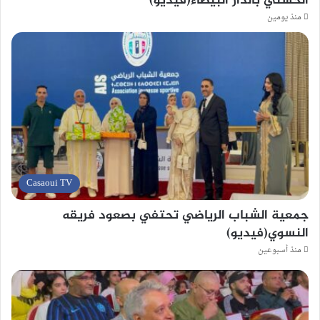
الحسني بالدار البيضاء(فيديو)
منذ يومين
Casaoui TV
جمعية الشباب الرياضي تحتفي بصعود فريقه
النسوي(فيديو)
منذ أسبوعين