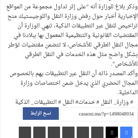
وذكر بلاغ للوزارة أنه “على إثر تداول مجموعة من المواقع
الإخبارية أخبار حول رفض وزارة النقل واللوجيستيك منح
تراخيص للنقل عبر التطبيقات الذكية، تنهي الوزارة أن
المقتضيات القانونية والتنظيمية المعمول بها ببلادنا في
مجال النقل الطرقي للأشخاص، لا تتضمن مقتضيات تؤطر
بشكل واضح مثل هذه الخدمات في النقل الطرقي
للأشخاص”.
وأكد المصدر ذاته أن النقل عبر التطبيقات يهم بالخصوص
المجال الحضري الذي يدخل ضمن اختصاصات وزارة
الداخلية.
# وزارة_ النقل # خدمات# النقل # التطبيقات_ الذكية
نسخ الرابط
لينكدإن
‏Tumblr
بينتيريست
‏Reddit
مشاركة عبر البريد
طباعة