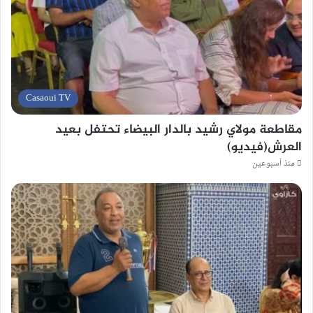
Casaoui TV
مقاطعة مولاي رشيد بالدار البيضاء تحتفل بعيد
العرش(فيديو)
منذ أسبوعين