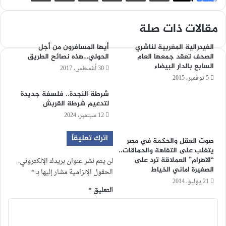
فيسبوك
X
مقالات ذات صلة
الفيدرالية المغربية لناشري
أيها المسافرون من أجل
الصحف تعقد جمعها العام
الحولي…هذه نصائح الطريق
السابع بالدار البيضاء
30 أغسطس، 2017
5 نوفمبر، 2015
شرطة النجدة.. فلسفة جديدة
لتدعيم شرطة القربش
12 سبتمبر، 2024
اترك تعليقاً
صوت العقل والحكمة في مصر
يتغلب على التفاهة والحماقات..
“الاهرام” العملاقة ترد على
لن يتم نشر عنوان بريدك الإلكتروني.
الصغيرة اماني الخياط
الحقول الإلزامية مشار إليها بـ
*
21 يوليو، 2014
التعليق
*