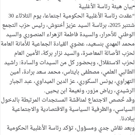
▪︎بيان هيئة رئاسة الأغلبية
“عقدت رئاسة الأغلبية الحكومية اجتماعا، يوم الثلاثاء 30
شتنبر 2025، برئاسة السيد عزيز أخنوش، رئيس حزب التجمع
الوطني للأحرار، والسيدة فاطمة الزهراء المنصوري والسيد
محمد المهدي بنسعيد، عضوي القيادة الجماعية للأمانة العامة
لحزب الأصالة المعاصرة، والسيد نزار بركة، الأمين العام
لحزب الاستقلال، وبحضور كل من السيدات والسادة: راشيد
الطالبي العلمي، مصطفى بايتاس، محمد سعد برادة، أمين
التهراوي، يونس السكوري، عز الدين الميداوي، عبد الجبار
الرشيدي، رياض مزور، ونعيمة ابن يحيى.
وقد خُصص الاجتماع لمناقشة المستجدات المرتبطة بالدخول
السياسي، والظرفية السياسية والاقتصادية والاجتماعية
ببلادنا.
وبعد نقاش جدي ومسؤول، تؤكد رئاسة الأغلبية الحكومية