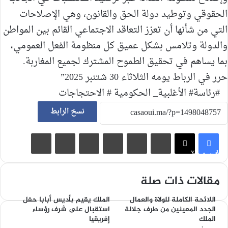
الحقوقي وتوطيد دولة الحق والقانون، وهي الإصلاحات
التي من شأنها أن تعزز التعاقد الاجتماعي القائم بين المواطن
والدولة وتلامس بشكل عميق كل منظومة الفعل العمومي،
بما يساهم في تحقيق الطموح المشترك لجميع المغاربة.
حرر في الرباط يومه الثلاثاء 30 شتنبر 2025”
#رئاسة# الأغلبية_ الحكومية # الاحتجاجات
نسخ الرابط
لينكدإن
‏Tumblr
بينتيريست
‏Reddit
مشاركة عبر البريد
طباعة
فيسبوك
X
مقالات ذات صلة
اللائحة الكاملة للولاة والعمال
الملك يقيم بأديس أبابا حفل
الجدد المعينين من طرف جلالة
استقبال على شرف رؤساء
الملك
إفريقيا