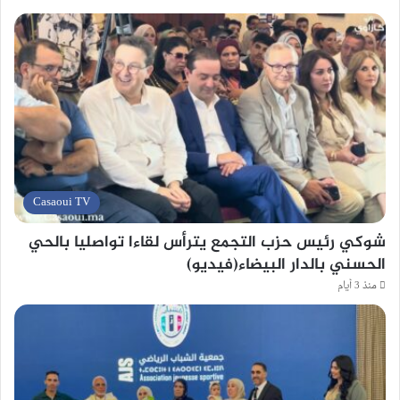
Casaoui TV
شوكي رئيس حزب التجمع يترأس لقاءا تواصليا بالحي
الحسني بالدار البيضاء(فيديو)
منذ 3 أيام