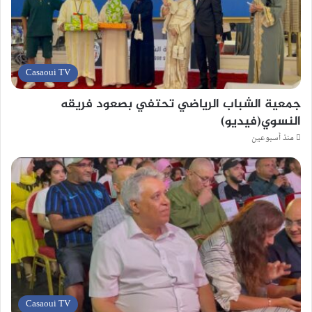
Casaoui TV
جمعية الشباب الرياضي تحتفي بصعود فريقه
النسوي(فيديو)
منذ أسبوعين
Casaoui TV