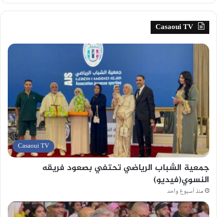
Casaoui TV
Casaoui TV
جمعية الشباب الرياضي تحتفي بصعود فريقه
النسوي(فيديو)
منذ أسبوع واحد