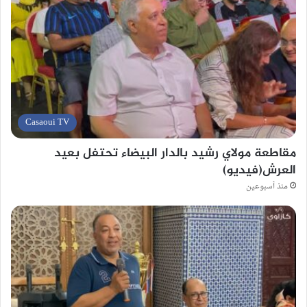
Casaoui TV
مقاطعة مولاي رشيد بالدار البيضاء تحتفل بعيد
العرش(فيديو)
منذ أسبوعين