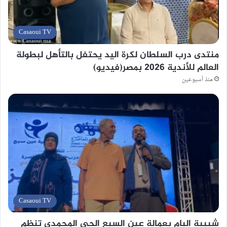
Casaoui TV
منتدى درب السلطان لكرة اليد يحتفل بالتأهل لبطولة
العالم للأندية 2026 بمصر(فيديو)
منذ أسبوعين
Casaoui TV
شبيبة البام بعمالة عين السبع الحي المحمدي تنظم