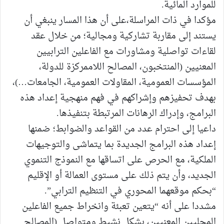
للموارد المائية.
مؤكدا في ذات المراسلة،على أن هذا المسار ينبغي أن
يستند إلى مقاربة تشاركية ومجالية؛ من خلال عقد
لقاءات تواصلية ومشاورات مع الفاعلين الترابيين
المعنيين (المنتخبون، المصالح اللاممركزة للدولة،
المؤسسات العمومية، المقاولات العمومية، الجامعات…)،
بهدف تحفيزهم وإشراكهم في فهم منهجية إعداد هذه
البرامج، وإدراك الرهانات المرتبطة بتنفيذها.
داعيا إلى احترام عدد من القواعد والضوابط؛ ضمنها
إعداد هذه البرامج الجديدة بما يتماشى والتوجيهات
الملكية، مع الحرص على اتساقها مع النموذج التنموي
الجديد، وأن يتم ذلك على مستوى العمالة أو الإقليم
“بحكم موقعهما المحوري في التنظيم الترابي”.
مشددا على أنه “يتعين تعبئة وانخراط جميع الفاعلين
المحليين المعنيين، بشكل نشيط ومتواصل (المصالح