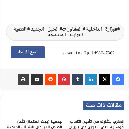
#وزارة_ الداخلية # المشاورات# الجيل _الجديد # التنمية_
الترابية _المندمجة
نسخ الرابط
لينكدإن
‏Tumblr
بينتيريست
‏Reddit
مشاركة عبر البريد
طباعة
مقالات ذات صلة
المغرب يشارك في تأمين الألعاب
جمعية (بيت الحكمة) تثمن
الأولمبية التي ستجرى في باريس
الإعلان التاريخي للولايات المتحدة