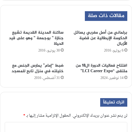
مقالات ذات صلة
برلماني من أصل مغربي يسائل
ساكنة المدينة القديمة تشيع
الحكومة الإيطالية عن قضية
جنازة ” بوجمعة ” وهو على قيد
الأزبال
الحياة
6 يوليو، 2016
30 يونيو، 2016
افتتاح فعاليات الدورة ال18 من
ضبط “إمام” يمارس الجنس مع
ملتقى “LCI Career Expo”
خليلته في منزل تابع للمسجد
14 نوفمبر، 2024
31 أغسطس، 2016
اترك تعليقاً
لن يتم نشر عنوان بريدك الإلكتروني.
الحقول الإلزامية مشار إليها بـ
*
ا