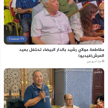
Casaoui TV
مقاطعة مولاي رشيد بالدار البيضاء تحتفل بعيد
العرش(فيديو)
منذ أسبوعين