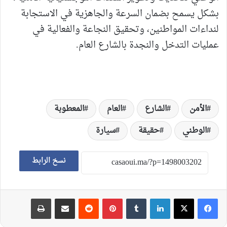
بشكل يسمح بضمان السرعة والجاهزية في الاستجابة
لنداءات المواطنين، وتحقيق النجاعة والفعالية في
عمليات التدخل والنجدة بالشارع العام.
الأمن
الشارع
العام
المعطوبة
الوطني
حقيقة
سيارة
نسخ الرابط
لينكدإن
‏Tumblr
بينتيريست
‏Reddit
مشاركة عبر البريد
طباعة