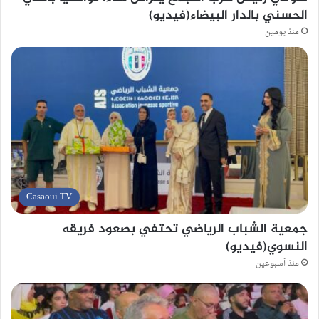
الحسني بالدار البيضاء(فيديو)
منذ يومين
Casaoui TV
جمعية الشباب الرياضي تحتفي بصعود فريقه
النسوي(فيديو)
منذ أسبوعين