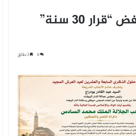
منظمات شبيبية ترفض “قرار 30 سنة”
0
2 دقائق