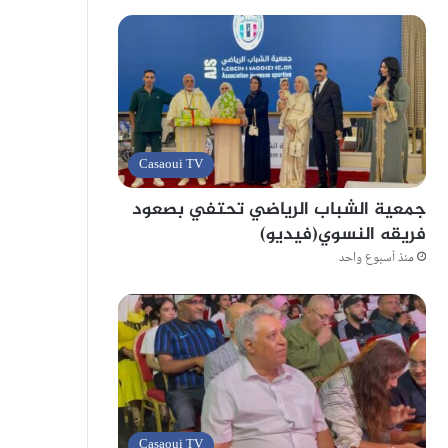
Casaoui TV
جمعية الشباب الرياضي تحتفي بصعود
فريقه النسوي(فيديو)
منذ أسبوع واحد
Casaoui TV