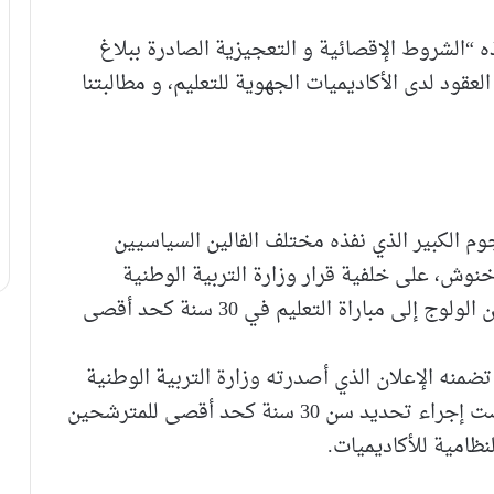
 “الشروط الإقصائية و التعجيزية الصادرة ببلاغ
قود لدى الأكاديميات الجهوية للتعليم، و مطالبتنا
وم الكبير الذي نفذه مختلف الفالين السياسيين
نوش، على خلفية قرار وزارة التربية الوطنية
والتعليم الأولي واليراضة، القاضي بتحديد سن الولوج إلى مباراة التعليم في 30 سنة كحد أقصى
ضمنه الإعلان الذي أصدرته وزارة التربية الوطنية
والتعليم الأولي والرياضة، والذي بموجبه فرضت إجراء تحديد سن 30 سنة كحد أقصى للمترشحين
ظامية للأكاديميات.