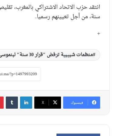
سنة، من أجل تعيينهم رسميا.
+
منظمات شبيبية ترفض "قرار 30 سنة" لبنموسى...
لينكدإن
‏Tumblr
فيسبوك
‫X