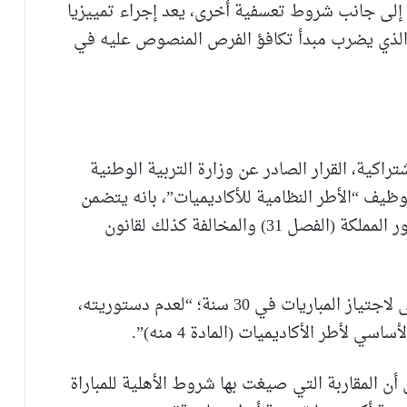
 إلى جانب شروط تعسفية أخرى، يعد إجراء تمييزيا
 والذي يضرب مبدأ تكافؤ الفرص المنصوص عليه في
اكية، القرار الصادر عن وزارة التربية الوطنية
وظيف “الأطر النظامية للأكاديميات”، بانه يتضمن
“العديد من الشروط المجحفة والمنافية لدستور المملكة (الفصل 31) والمخالفة كذلك لقانون
ورفضت شبيبة بنعبد الله، تحديد السن الأقصى لاجتياز المباريات في 30 سنة؛ “لعدم دستوريته،
ي لأطر الأكاديميات (المادة 4 منه)”.
 أن المقاربة التي صيغت بها شروط الأهلية للمباراة