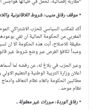
“مقاربة إقصائية، تحمل في طياتها هواجس أمني
* موقف رفاق منيب: شروط اللاقانونية واللاد
أكد للمكتب السياسي للحزب الاشتراكي الموحد
المغربي من الحكومة الحالية ان تفي بوعودها
حقيقة للاصلاح، أبت هذه الحكومة الا ان تسي
ومبدأ تكافؤ الفرص عبر وضع شروط غير قانونية
وعبر الحزب في بلاغ له، عن رفضه لما أسماها 
اعلان وزارة التربية الوطنية والتعليم الاولي
مطالببن الحكومة بالغاء نظام التعاقد وادماج
نظام موحد .
* رفاق الوردة: مبررات غير معقولة..