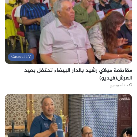
Casaoui TV
مقاطعة مولاي رشيد بالدار البيضاء تحتفل بعيد
العرش(فيديو)
منذ أسبوعين