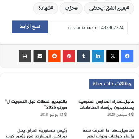
بعين الشق ؛يحتفي
حزب
شهادة
نسخ الرابط
لينكدإن
‏Tumblr
بينتيريست
‏Reddit
مشاركة عبر البريد
طباعة
مقالات ذات صلة
عاجل…مدراء المدارس العمومية
بالفيديو..لحظات قبل التصويت ل”
يستنجدون برؤساء المقاطعات
موركو 2026″
4 سبتمبر، 2020
13 يونيو، 2018
تفاصيل…هذا ما اقترفه ستة
رئيس جمهورية العراق يحل
رؤساء جماعات ونواب لهم
بمراكش للمشاركة في مؤتمر كوب