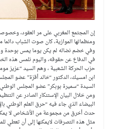
إن المجتمع المغربي على مر العقود، وخصوصا 
ومنظماتها الموازية، كان صوت الشباب دائما مطا
وفي خضم نضاله لم يكن يوما يمس بوحدة وطنه
في الدفاع عن حقوقه، واليوم نلمس هذه الخص
حزب الحركة الشعبية ، وهم السيد “عزيز مو
ابن امسيك، الدكتور “خالد أقزة” عضو المجل
السيدة “سميرة بوبكر” عضو المجلس الوطني ومم
ومن خلال البيان الإستنكار الصادر عن التنظيم
البيضاء الذي جاء فيه “حرق العلم الوطني بالإ
حدث أخرق من مجموعة من الأشخاص لا يمكن إل
مثل هذه التصرفات لايمكنها إلى أن تعطي للم