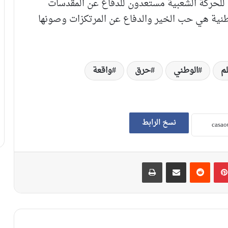
للحركة الشعبية مستعدون للدفاع عن المقدسات
لوطنية هي حب الخير والدفاع عن المرتكزات وصونها
لم
الوطني
حرق
واقعة
نسخ الرابط
بينتيريست
‏Reddit
مشاركة عبر البريد
طباعة