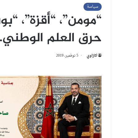
سياسة
“مومن”، “أقزة”، “ب
حرق العلم الوطني.
كازاوي
5 نوفمبر، 2019