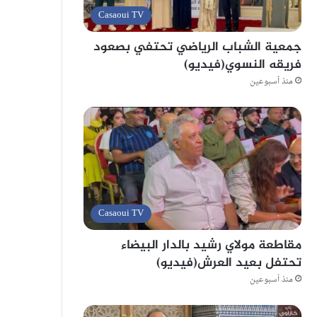
Casaoui TV
جمعية الشباب الرياضي تحتفي بصعود
فريقه النسوي(فيديو)
منذ أسبوعين
Casaoui TV
مقاطعة مولاي رشيد بالدار البيضاء
تحتفل بعيد العرش(فيديو)
منذ أسبوعين