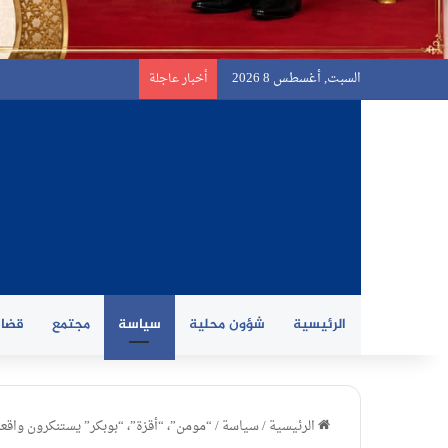
السبت, أغسطس 8 2026
أخبار عاجلة
الرئيسية
شؤون محلية
سياسة
مجتمع
قضاي
الرئيسية
/
سياسة
/
“مومن”، “أقزة”، “بوبكر” يستنكرون واقعة