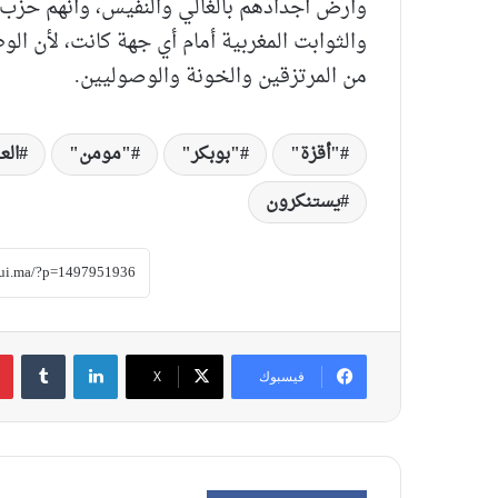
وأرض أجدادهم بالغالي والنفيس، وأنهم حزب 
والثوابت المغربية أمام أي جهة كانت، لأن ا
من المرتزقين والخونة والوصوليين.
"أقزة"
"بوبكر"
"مومن"
الع
يستنكرون
لينكدإن
‏Tumblr
فيسبوك
‫X