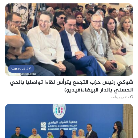
Casaoui TV
شوكي رئيس حزب التجمع يترأس لقاءا تواصليا بالحي
الحسني بالدار البيضاء(فيديو)
منذ يوم واحد