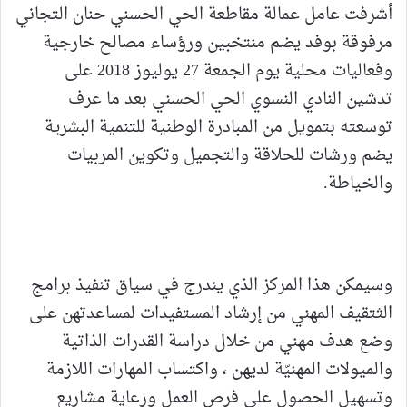
أشرفت عامل عمالة مقاطعة الحي الحسني حنان التجاني
مرفوقة بوفد يضم منتخبين ورؤساء مصالح خارجية
وفعاليات محلية يوم الجمعة 27 يوليوز 2018 على
تدشين النادي النسوي الحي الحسني بعد ما عرف
توسعته بتمويل من المبادرة الوطنية للتنمية البشرية
يضم ورشات للحلاقة والتجميل وتكوين المربيات
والخياطة.
وسيمكن هذا المركز الذي يندرج في سياق تنفيذ برامج
الثتقيف المهني من إرشاد المستفيدات لمساعدتهن على
وضع هدف مهني من خلال دراسة القدرات الذاتية
والميولات المهنيّة لديهن ، واكتساب المهارات اللازمة
وتسهيل الحصول على فرص العمل ورعاية مشاريع