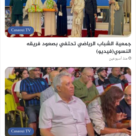
Casaoui TV
جمعية الشباب الرياضي تحتفي بصعود فريقه
النسوي(فيديو)
منذ أسبوعين
Casaoui TV