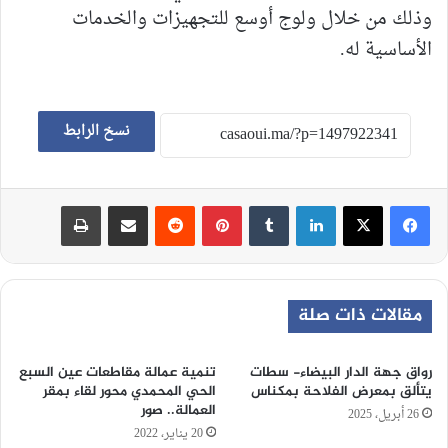
وذلك من خلال ولوج أوسع للتجهيزات والخدمات
الأساسية له.
نسخ الرابط
لينكدإن
‏Tumblr
بينتيريست
‏Reddit
مشاركة عبر البريد
طباعة
مقالات ذات صلة
رواق جهة الدار البيضاء- سطات
تنمية عمالة مقاطعات عين السبع
يتألق بمعرض الفلاحة بمكناس
الحي المحمدي محور لقاء بمقر
العمالة.. صور
26 أبريل، 2025
20 يناير، 2022