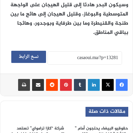
وسيكون البحر هادئا إلى قليل الهيجان على الواجهة
المتوسطية والبوغاز، وقليل الهيجان إلى هائج ما بين
طنجة والقنيطرة وما بين طرفاية وبوجدور، وهائجا
بباقي المناطق.
نسخ الرابط
لينكدإن
‏Tumblr
بينتيريست
‏Reddit
مشاركة عبر البريد
طباعة
مقالات ذات صلة
حقوقيو البيضاء يحتجون أمام ”
شركة “كازا ترامواي” تستعد