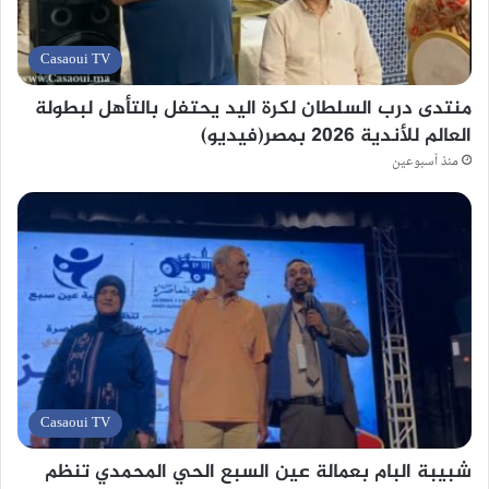
Casaoui TV
منتدى درب السلطان لكرة اليد يحتفل بالتأهل لبطولة
العالم للأندية 2026 بمصر(فيديو)
منذ أسبوعين
Casaoui TV
شبيبة البام بعمالة عين السبع الحي المحمدي تنظم