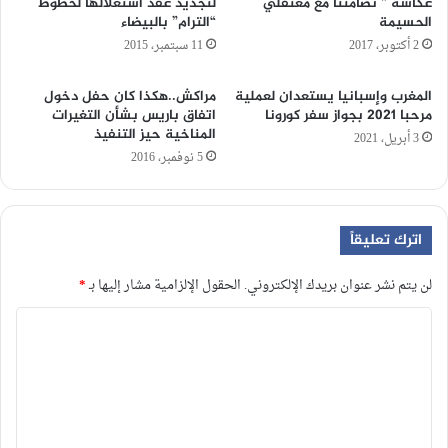
عكاشة ” تضامننا مع معتقلي
لتجديد عقد استغلالها لخطوط
الحسيمة
“الترام” بالبيضاء
2 أكتوبر، 2017
11 سبتمبر، 2015
المغرب وإسبانيا يستعدان لعملية
مراكش..هكذا كان حفل دخول
مرحبا 2021 بجواز سفر كورونا
اتفاق باريس بشأن التغيرات
المناخية حيز التنفيذ‎
3 أبريل، 2021
5 نوفمبر، 2016
اترك تعليقاً
لن يتم نشر عنوان بريدك الإلكتروني.
الحقول الإلزامية مشار إليها بـ
*
ا
ل
ت
ع
ل