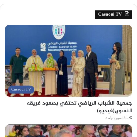
Casaoui TV
Casaoui TV
جمعية الشباب الرياضي تحتفي بصعود فريقه
النسوي(فيديو)
منذ أسبوع واحد