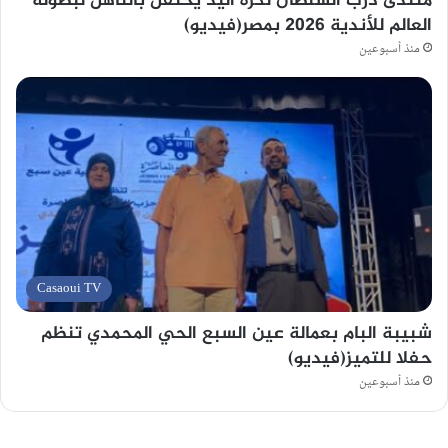
منتدى درب السلطان لكرة اليد يحتفل بالتأهل لبطولة
العالم للأندية 2026 بمصر(فيديو)
منذ أسبوعين
Casaoui TV
شبيبة البام بعمالة عين السبع الحي المحمدي تنظم
حفلا للتميز(فيديو)
منذ أسبوعين