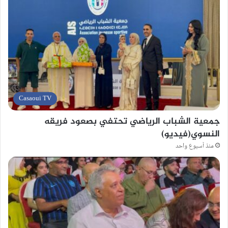
Casaoui TV
جمعية الشباب الرياضي تحتفي بصعود فريقه
النسوي(فيديو)
منذ أسبوع واحد