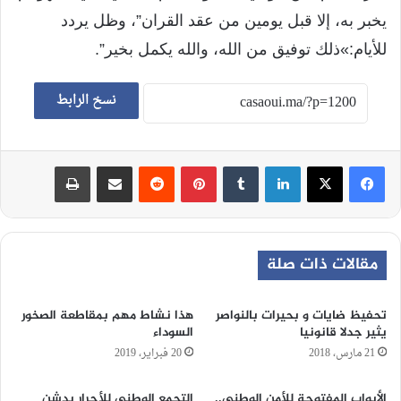
يخبر به، إلا قبل يومين من عقد القران”، وظل يردد
للأيام
:»
ذلك توفيق من الله، والله يكمل بخير”
.
نسخ الرابط
لينكدإن
‏Tumblr
بينتيريست
‏Reddit
مشاركة عبر البريد
طباعة
مقالات ذات صلة
تحفيظ ضايات و بحيرات بالنواصر
هذا نشاط مهم بمقاطعة الصخور
يثير جدلا قانونيا
السوداء
21 مارس، 2018
20 فبراير، 2019
الأبواب المفتوحة للأمن الوطني..
التجمع الوطني للأحرار يدشن