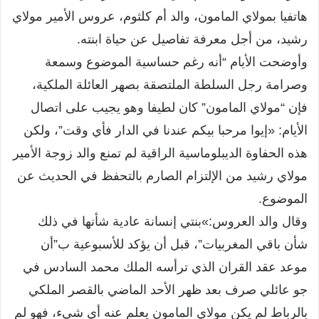
هاتفيا بمولاي المامون، والد أم كلثوم، عروس الأمير مولاي
رشيد، من أجل معرفة تفاصيل عن حياة ابنته
.
وأوضحت الأيام “أنه رغم حساسية الموضوع وسمعة
وصرامة رجل السلطة الملتصقة بصهر العائلة الملكية،
فإن “مولاي المامون” كان لطيفا وهو يجيب على اتصال
الأيام
: «
إيوا مرحبا بيكم عندنا في الدار فأي وقت”، ولكن
هذه الحفاوة الديبلوماسية الراقية لم تمنع والد زوجة الأمير
مولاي رشيد من الإلتزام الصارم بالتحفظ في الحديث عن
الموضوع
.
وقال والد العروس
:»
بنتي إنسانة عادية شأنها في ذلك
شأن باقي المغربيات”، قبل أن يؤكد للأسبوعية ب”أن
موعد عقد القران الذي ترأسه الملك محمد السادس في
جو عائلي صرف بعد ظهر الأحد الماضي بالقصر الملكي
بالرباط لم يكن مولاي المامون يعلم عنه أي شيء، فهو لم