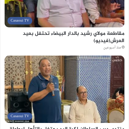
Casaoui TV
مقاطعة مولاي رشيد بالدار البيضاء تحتفل بعيد
العرش(فيديو)
منذ أسبوعين
Casaoui TV