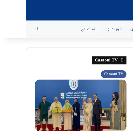
بحث
ن
المزيد
عن
Casaoui TV
Casaoui TV