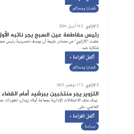
قضايا ومحاكم
كازاوي
16 أبريل، 2024
رئيس مقاطعة عين السبع يجر نائبه الأول
علمت “كازاوي” من مصادر عليمة أن يوسف لحسينية رئيس مجلس 
شكاية ضد…
أكمل القراءة »
قضايا ومحاكم
كازاوي
17 نوفمبر، 2023
التزوير يجر منتخبين ببرشيد أمام القضاء
عرف ملف الاختلالات الإدارية بجماعة أولاد زيدان، تطورات جدي
الماضي، على…
أكمل القراءة »
سياسة