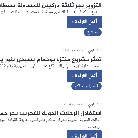
التزوير يجر ثلاثة دركيين للمساءلة بسطا
استمع الوكيــل العام للملك لدى محكمة الإستئناف بسطات صباح أمس الأربعاء 29 ماي 2024 لثلاثة عناصر من 
أكمل القراءة »
مجتمع
كازاوي
25 مايو، 2024
تعثر مشروع منتزه بوحمام بسيدي بنور يجر 
أضحت غابة “بوحمام” والتي تقع على الطريق الجهوية رقم 202 الرابطة بين سيدي بنور والزمامرة، في وضعية كارثية، بعدما تم…
أكمل القراءة »
قضايا ومحاكم
كازاوي
2 مايو، 2024
استغلال الرحلات الجوية للتهريب يجر ج
أحالت السرية الجوية للدرك الملكي بالنواصر، التابعة للقيادة ال
الرحلات…
أكمل القراءة »