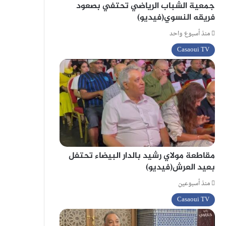
جمعية الشباب الرياضي تحتفي بصعود
فريقه النسوي(فيديو)
منذ أسبوع واحد
Casaoui TV
مقاطعة مولاي رشيد بالدار البيضاء تحتفل
بعيد العرش(فيديو)
منذ أسبوعين
Casaoui TV