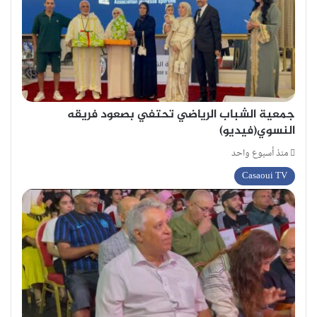
جمعية الشباب الرياضي تحتفي بصعود فريقه
النسوي(فيديو)
منذ أسبوع واحد
Casaoui TV