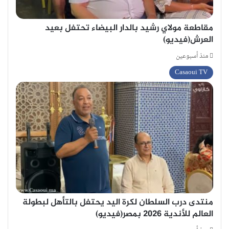
مقاطعة مولاي رشيد بالدار البيضاء تحتفل بعيد
العرش(فيديو)
منذ أسبوعين
Casaoui TV
منتدى درب السلطان لكرة اليد يحتفل بالتأهل لبطولة
العالم للأندية 2026 بمصر(فيديو)