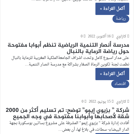
أكمل القراءة »
رياضة
كازاوي
16 أكتوبر، 2022
0
مدرسة أنصار التنمية الرياضية تنظم أبوابا مفتوحة
حول رياضة الرماية بالنبال
على مدار اسبوع كامل وتحت اشراف الجامعةالملكية المغربية للرماية بالنبال
نظمت لجنة تكوين الرماة الصغار بشراكة مع مدرسة انصار التنمية…
أكمل القراءة »
اقتصاد
كازاوي
15 يونيو، 2022
0
شركة ” بزيوي إيمو” توضح: تم تسليم أكثر من 2000
شقة لأصحابها وأبوابنا مفتوحة في وجه الجميع
أفادت إدارة شركة ” بزيوي إيمو” المشرفة على مشروع بساتين بوسكورة بجهة
الدار البيضاء- سطات، في بلاغ لها، أن بعض…