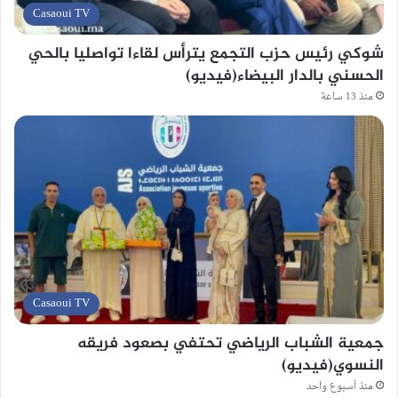
Casaoui TV
شوكي رئيس حزب التجمع يترأس لقاءا تواصليا بالحي
الحسني بالدار البيضاء(فيديو)
منذ 13 ساعة
Casaoui TV
جمعية الشباب الرياضي تحتفي بصعود فريقه
النسوي(فيديو)
منذ أسبوع واحد