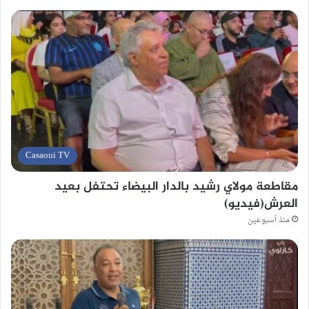
Casaoui TV
مقاطعة مولاي رشيد بالدار البيضاء تحتفل بعيد
العرش(فيديو)
منذ أسبوعين