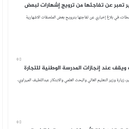
ر تعبر عن تفاجئها من ترويج إشهارات لبعض
طات، في بلاغ إخباري عن تفاجئها بترويج بعض الملصقات الاشهارية
0
ويقف عند إنجازات المدرسة الوطنية للتجارة
عة الحسن الاول بسطات، صباح اليوم الجمعة 30 شتنبر، زيارة وزير التعليم العالي والبحث العلمي والابتكار عبداللطيف الميراوي،
0