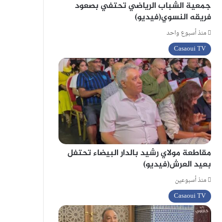
جمعية الشباب الرياضي تحتفي بصعود
فريقه النسوي(فيديو)
منذ أسبوع واحد
Casaoui TV
مقاطعة مولاي رشيد بالدار البيضاء تحتفل
بعيد العرش(فيديو)
منذ أسبوعين
Casaoui TV