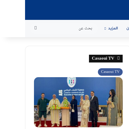
بحث
ن
المزيد
عن
Casaoui TV
Casaoui TV