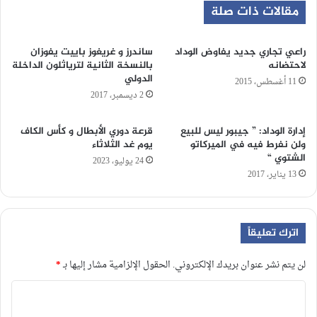
مقالات ذات صلة
راعي تجاري جديد يفاوض الوداد
ساندرز و غريغوز باييت يفوزان
لاحتضانه
بالنسخة الثانية لترياثلون الداخلة
الدولي
11 أغسطس، 2015
2 ديسمبر، 2017
إدارة الوداد: ” جيبور ليس للبيع
قرعة دوري الأبطال و كأس الكاف
ولن نفرط فيه في الميركاتو
يوم غد الثلاثاء
الشتوي “
24 يوليو، 2023
13 يناير، 2017
اترك تعليقاً
لن يتم نشر عنوان بريدك الإلكتروني.
الحقول الإلزامية مشار إليها بـ
*
ا
ل