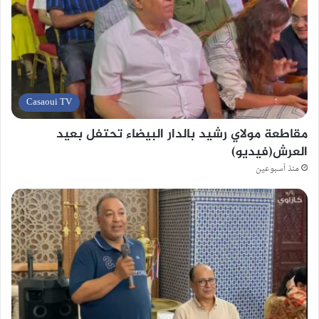
Casaoui TV
مقاطعة مولاي رشيد بالدار البيضاء تحتفل بعيد
العرش(فيديو)
منذ أسبوعين