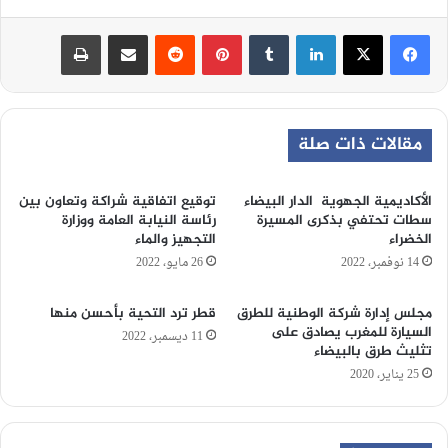
لينكدإن
‏Tumblr
بينتيريست
‏Reddit
مشاركة عبر البريد
طباعة
مقالات ذات صلة
الأكاديمية الجهوية الدار البيضاء
توقيع اتفاقية شراكة وتعاون بين
سطات تحتفي بذكرى المسيرة
رئاسة النيابة العامة ووزارة
الخضراء
التجهيز والماء
14 نوفمبر، 2022
26 مايو، 2022
مجلس إدارة شركة الوطنية للطرق
قطر ترد التحية بأحسن منها
السيارة للمغرب يصادق على
11 ديسمبر، 2022
تثليث طرق بالبيضاء
25 يناير، 2020