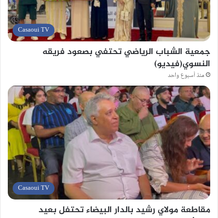
Casaoui TV
جمعية الشباب الرياضي تحتفي بصعود فريقه
النسوي(فيديو)
منذ أسبوع واحد
Casaoui TV
مقاطعة مولاي رشيد بالدار البيضاء تحتفل بعيد