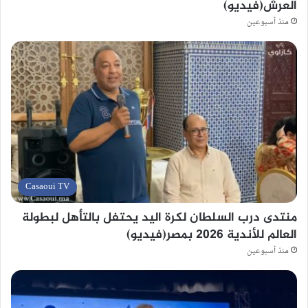
العرش(فيديو)
منذ أسبوعين
Casaoui TV
منتدى درب السلطان لكرة اليد يحتفل بالتأهل لبطولة
العالم للأندية 2026 بمصر(فيديو)
منذ أسبوعين