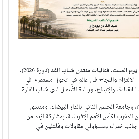
احتضنت جامعة الحسن الثاني بالدار البيضاء، يوم السبت، فعاليات منتدى شباب الغد (دورة 2026)،
ر، الالتزام والنجاح في عالم في تحول مستمر»، في
قيادة، والإبداع، وريادة الأعمال لدى شباب القارة.
ويُنظم هذا الحدث بشراكة بين جمعية AFPRO، وجامعة الحسن الثاني بالدار البيضاء، ومنتدى
 تزامناً مع احتضان المغرب لكأس الأمم الإفريقية، بمشاركة أزيد من
إلى جانب خبراء ومسؤولي مقاولات وفاعلين في