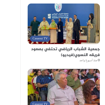
Casaoui TV
جمعية الشباب الرياضي تحتفي بصعود
فريقه النسوي(فيديو)
منذ أسبوع واحد
Casaoui TV