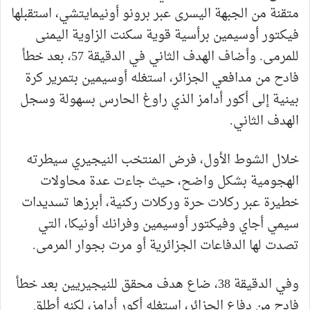
متقنة من الجبهة اليسرى عبر برونو أونيمايتشي، استقبلها
فيكتور أوسيمين برأسية قوية سكنت الزاوية اليمنى
للمرمى. وأضاف الهدف الثاني في الدقيقة 57، بعد خطأ
فادح من مدافعي الجزائر، استغله أوسيمين بتمرير كرة
بينية إلى أكور أدامز الذي راوغ الحارس بسهولة وسجل
الهدف الثاني.
خلال الشوط الأول، فرض المنتخب النيجيري سيطرته
الهجومية بشكل واضح، حيث جاءت عدة محاولات
خطيرة عبر ركلات حرة وركلات ركنية، أبرزها تسديدات
سيمي أجاي وفيكتور أوسيمين وفرانك أونيكا، التي
تصدت لها الدفاعات الجزائرية أو مرت بجوار المرمى.
وفي الدقيقة 38، ضاع هدف محقق للنيجيريين بعد خطأ
فادح من دفاع الجزائر، استغله أكور أدامز، لكنه أطلق