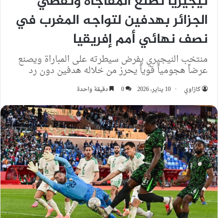
نيجيريا تصنع المفاجأة وتقصي
الجزائر بهدفين لتواجه المغرب في
نصف نهائي أمم إفريقيا
منتخب النيجيري يفرض سيطرته على المباراة ويصنع
عرضاً هجومياً قوياً يحرز من خلاله هدفين دون رد
كازاوي
10 يناير، 2026
0
دقيقة واحدة