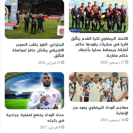
الاتحاد البيضاوي لكرة القدم يتألق
قاريا في مباريات يقودها حكام
البنزرتي: الفوز بلقب السوبر
أفارقة ويسقط محليا بأخطاء
الافريقي يشكل حافز لمواصلة
حكام مغاربة.
التألق
27 ديسمبر، 2020
25 فبراير، 2018
مهاجم الوداد البيضاوي يعود من
الإصابة
حداد الوداد يخضع لعملية جراحية
19 ديسمبر، 2016
في ركبته
8 فبراير، 2017