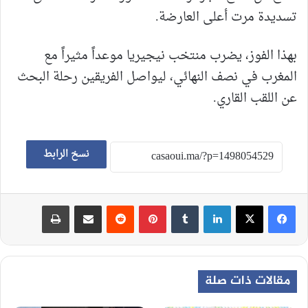
تسديدة مرت أعلى العارضة.
بهذا الفوز، يضرب منتخب نيجيريا موعداً مثيراً مع
المغرب في نصف النهائي، ليواصل الفريقين رحلة البحث
عن اللقب القاري.
نسخ الرابط
لينكدإن
‏Tumblr
بينتيريست
‏Reddit
مشاركة عبر البريد
طباعة
مقالات ذات صلة