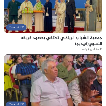
Casaoui TV
جمعية الشباب الرياضي تحتفي بصعود فريقه
النسوي(فيديو)
منذ أسبوع واحد
Casaoui TV