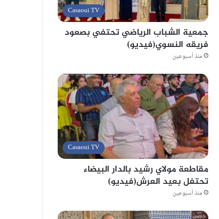
Casaoui TV
جمعية الشباب الرياضي تحتفي بصعود
فريقه النسوي(فيديو)
منذ أسبوعين
Casaoui TV
مقاطعة مولاي رشيد بالدار البيضاء
تحتفل بعيد العرش(فيديو)
منذ أسبوعين