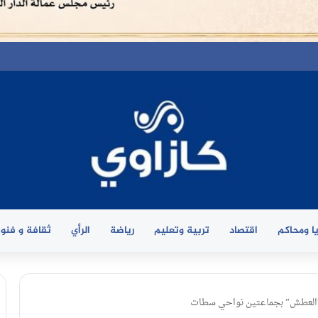
ا ومحاكم
اقتصاد
تربية وتعليم
رياضة
الرأي
ثقافة و فنو
 “العطش” بجماعتين نواحي سطات