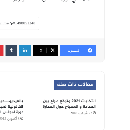
لينكدإن
‏Tumblr
فيسبوك
‫X
مقالات ذات صلة
انتخابات 2021 وتوقع صراع بين
بالفيديو….حي
الحمامة و المصباح حول الصدارة
القانونية لمج
دورة لمجلس ا
27 فبراير، 2018
8 أكتوبر، 2015