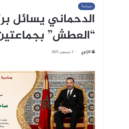
سياسة
الدحماني يسائل ب
“العطش” بجماعتي
كازاوي
3 ديسمبر، 2025