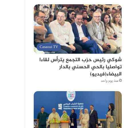
Casaoui TV
شوكي رئيس حزب التجمع يترأس لقاءا
تواصليا بالحي الحسني بالدار
البيضاء(فيديو)
منذ يوم واحد