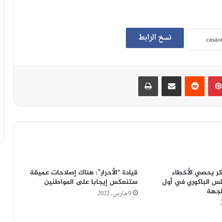
نسخ الرابط
بينتيريست
‏Reddit
مشاركة عبر البريد
طباعة
كر يحصي الأخطاء
قيادة “الأحرار”: هناك إصلاحات عميقة
لس الباكوري في أول
ستنعكس إيجابا على المواطنين
لجهة
9 مارس، 2022