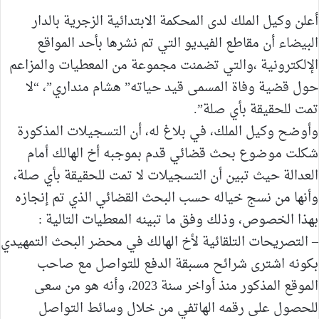
أعلن وكيل الملك لدى المحكمة الابتدائية الزجرية بالدار
البيضاء أن مقاطع الفيديو التي تم نشرها بأحد المواقع
الإلكترونية ،والتي تضمنت مجموعة من المعطيات والمزاعم
حول قضية وفاة المسمى قيد حياته” هشام منداري”، “لا
تمت للحقيقة بأي صلة”.
وأوضح وكيل الملك، في بلاغ له، أن التسجيلات المذكورة
شكلت موضوع بحث قضائي قدم بموجبه أخ الهالك أمام
العدالة حيث تبين أن التسجيلات لا تمت للحقيقة بأي صلة،
وأنها من نسج خياله حسب البحث القضائي الذي تم إنجازه
بهذا الخصوص، وذلك وفق ما تبينه المعطيات التالية :
– التصريحات التلقائية لأخ الهالك في محضر البحث التمهيدي
بكونه اشترى شرائح مسبقة الدفع للتواصل مع صاحب
الموقع المذكور منذ أواخر سنة 2023، وأنه هو من سعى
للحصول على رقمه الهاتفي من خلال وسائط التواصل