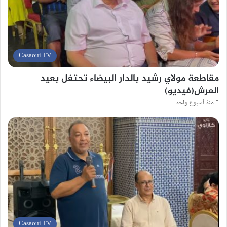
Casaoui TV
مقاطعة مولاي رشيد بالدار البيضاء تحتفل بعيد
العرش(فيديو)
منذ أسبوع واحد
Casaoui TV