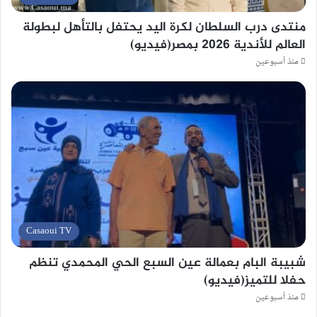
منتدى درب السلطان لكرة اليد يحتفل بالتأهل لبطولة
العالم للأندية 2026 بمصر(فيديو)
منذ أسبوعين
Casaoui TV
شبيبة البام بعمالة عين السبع الحي المحمدي تنظم
حفلا للتميز(فيديو)
منذ أسبوعين