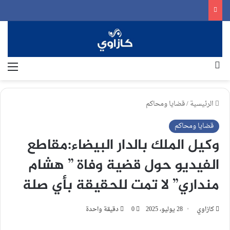
بحث عن
الق
الرئيسية
/
قضايا ومحاكم
قضايا ومحاكم
وكيل الملك بالدار البيضاء:مقاطع
الفيديو حول قضية وفاة ” هشام
منداري” لا تمت للحقيقة بأي صلة
كازاوي
28 يوليو، 2025
0
دقيقة واحدة