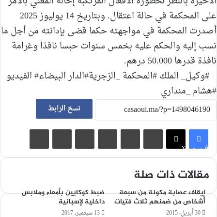
الأخيرة بالنظر لخطورة الأفعال المرتكبة إحالة المعني بالأمر
على المحكمة في حالة اعتقال. وبتاريخ 14 يوليوز 2025
أصدرت المحكمة في مواجهته حكما قضى بإدانته من أجل ما
نسب إليه والحكم عليه بخمس سنوات حبسا نافذا وغرامة
نافذة قدرها 50.000 درهم.
#وكيل_ الملك #المحكمة _الزجرية#الدار البيضاء# الفيديو
#هشام _منداري
نسخ الرابط
لينكدإن
‏Tumblr
بينتيريست
‏Reddit
مشاركة عبر البريد
طباعة
فيسبوك
X
مقالات ذات صلة
إيقاف عصابة مكونة من سبعة
ضبط كوكايين بأمعاء وملابس
أشخاص من ضمنهم ثلاث فتيات
داخلية لإسبانية
30 أبريل، 2015
13 سبتمبر، 2017