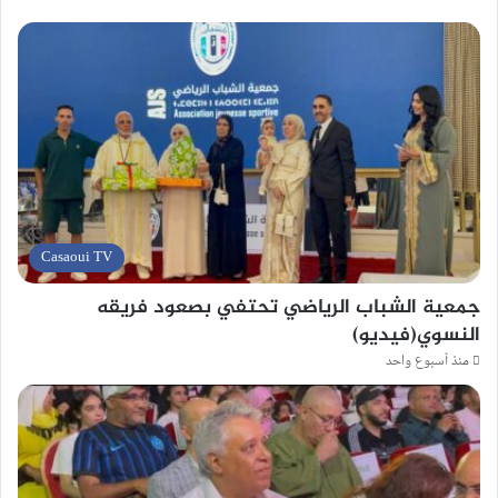
Casaoui TV
جمعية الشباب الرياضي تحتفي بصعود فريقه
النسوي(فيديو)
منذ أسبوع واحد