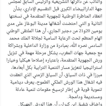
والنائب عن دائرتها التشريعية والرئيس السابق لمجلس
جهة الدارالبيضاء الكبرى قبل التقسيم الإداري، بشأن
انعقاد المناظرة الوطنية للجهوية المتقدمة في نسختها
الثانية و التي احتضنت أشغالها مدينة البوغاز على مدى
يومين 20و21 من دجنبر الجاري، أن هذا الملتقى الوطني
الهام المنظم تحت الرعاية السامية لجلالة الملك محمد
السادس نصره الله، بمبادرة من وزارة الداخلية وبشراكة
مع جمعية جهات المغرب، يشكل مرحلة مهمة في تنزيل
ورش الجهوية المتقدمة، باعتباره إصلاحا هيكليا وخيارا
استراتيجيا لتعزيز مسار التنمية الترابية بكل أبعادها،
مبرزا في ذات السياق، أن السياق الزمني الذي انعقدت
فيه اشغال هذا الورش الملكي الطموح، يعرف دينامية
تنموية قوية في إطار ترسيخ مقومات تنمية عادلة
ومستديمة ودامجة.
واضاف شفيق ابن كيران، أن هذا الورش المهيكل