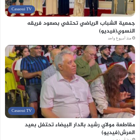
Casaoui TV
جمعية الشباب الرياضي تحتفي بصعود فريقه
النسوي(فيديو)
منذ أسبوع واحد
Casaoui TV
مقاطعة مولاي رشيد بالدار البيضاء تحتفل بعيد
العرش(فيديو)