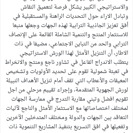
والاستراتيجي الكبير يشكل فرصة لتعميق النقاش
وتبادل الاراء حول التحديات الراهنة والمستقبلية في
أفق تعزيز الجاذبية الترابية لهذه الجهات وجعلها منبعا
للاستثمار المنتج والتنمية الشاملة القائمة على الإنصاف
الترابي والحد من التباين الاجتماعي، مضيفا في ذات
الاطار، أن التنزيل الأمثل لهذا الورش الاستراتيجي
يتطلب الاندراج الفاعل في تشاور ناجع ومنتج والانخراط
في تعبئة شمولية تقوم على تحديد الأولويات وتشخيص
المعيقات والأعطاب التي تقف أمام تنزيل الأهداف النبيلة
لورش الجهوية المتقدمة، وإجراء تقييم مرحلي من اجل
تقويم افضل وتبني مقاربة التدرج في ممارسة الجهات
لمختلف اختصاصاتها مع الاستثمار الأمثل والناجع لآليات
التعاقد بين الجهات والدولة ومختلف المتدخلين الآخرين
وتفعيلها في افق التسريع بتنفيذ المشاريع التنموية ذات