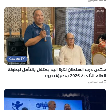
منذ أسبوعين
Casaoui TV
منتدى درب السلطان لكرة اليد يحتفل بالتأهل لبطولة
العالم للأندية 2026 بمصر(فيديو)
منذ أسبوعين