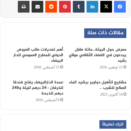
لينكدإن
‏Tumblr
بينتيريست
‏Reddit
مشاركة عبر البريد
طباعة
مقالات ذات صلة
معرض حول البيئة…مائة طفل
أهم تعديلات طلب العروض
يبدعون في الفضاء الثقافي مولاي
الدولي للمطرح العمومي للدار
رشيد
البيضاء
11 نوفمبر، 2016
15 أغسطس، 2018
مشاريع لتأهيل دواوير برشيد الماء
عمدة الدارالبيضاء يفتح فندقا
الصالح للشرب ..
للخرفان : 24 درهم لليلة و240
درهم للذبحة
14 أكتوبر، 2023
9 أغسطس، 2018
اترك تعليقاً