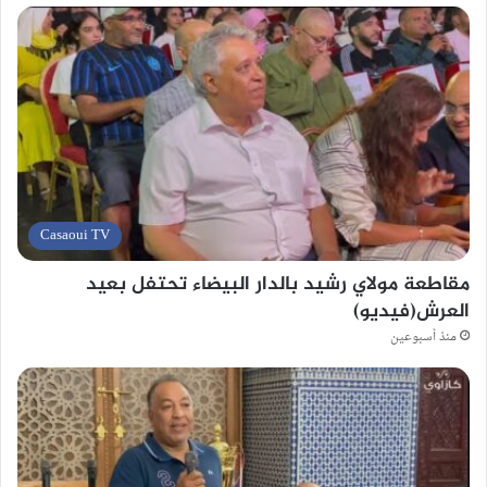
Casaoui TV
مقاطعة مولاي رشيد بالدار البيضاء تحتفل بعيد
العرش(فيديو)
منذ أسبوعين