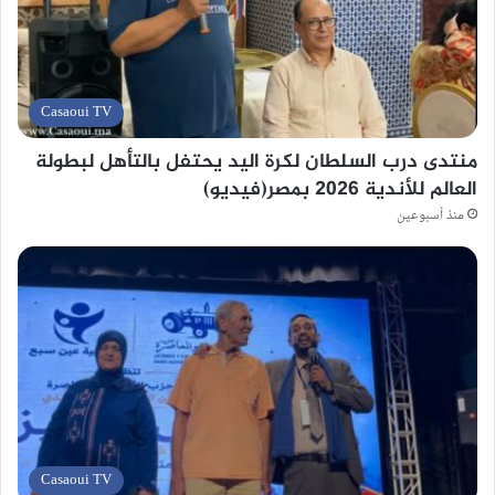
Casaoui TV
منتدى درب السلطان لكرة اليد يحتفل بالتأهل لبطولة
العالم للأندية 2026 بمصر(فيديو)
منذ أسبوعين
Casaoui TV