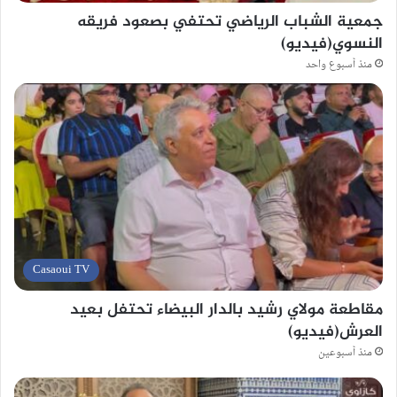
جمعية الشباب الرياضي تحتفي بصعود فريقه
النسوي(فيديو)
منذ أسبوع واحد
Casaoui TV
مقاطعة مولاي رشيد بالدار البيضاء تحتفل بعيد
العرش(فيديو)
منذ أسبوعين