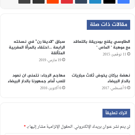
مقالات ذات صلة
الطاوسي يقنع بودريقة بالتعاقد
سباق “لاديفا رن” في نسخته
مع موهبة ‘ الماص ‘
الرابعة …احتفاء بالمرأة المغربية
المتألقة
11 نوفمبر، 2015
19 مارس، 2019
نهضة بركان يخوض ثلاث مباريات
مهاجم الرجاء: نتمنى ان نعود
بالدار البيضاء
للعب أمام جمهورنا بالدار البيضاء
9 أغسطس، 2017
6 أكتوبر، 2016
اترك تعليقاً
لن يتم نشر عنوان بريدك الإلكتروني.
الحقول الإلزامية مشار إليها بـ
*