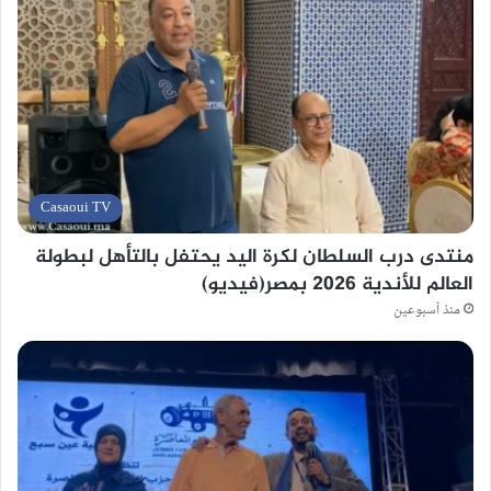
Casaoui TV
منتدى درب السلطان لكرة اليد يحتفل بالتأهل لبطولة
العالم للأندية 2026 بمصر(فيديو)
منذ أسبوعين