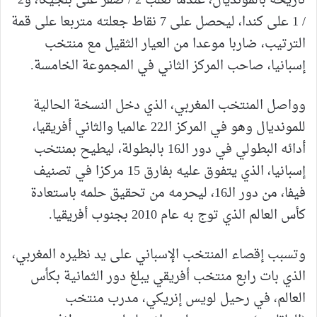
تاريخه بالمونديال، عندما تغلب 2 / صفر على بلجيكا، و2
/ 1 على كندا، ليحصل على 7 نقاط جعلته متربعا على قمة
الترتيب، ضاربا موعدا من العيار الثقيل مع منتخب
إسبانيا، صاحب المركز الثاني في المجموعة الخامسة.
وواصل المنتخب المغربي، الذي دخل النسخة الحالية
للمونديال وهو في المركز الـ22 عالميا والثاني أفريقيا،
أدائه البطولي في دور الـ16 بالبطولة، ليطيح بمنتخب
إسبانيا، الذي يتفوق عليه بفارق 15 مركزا في تصنيف
فيفا، من دور الـ16، ليحرمه من تحقيق حلمه باستعادة
كأس العالم الذي توج به عام 2010 بجنوب أفريقيا.
وتسبب إقصاء المنتخب الإسباني على يد نظيره المغربي،
الذي بات رابع منتخب أفريقي يبلغ دور الثمانية بكأس
العالم، في رحيل لويس إنريكي، مدرب منتخب