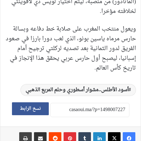
(الماتادور) من منصبه، ليتم اختيار لويس دي لافوينتي
لخلافته مؤخرا.
ويعول منتخب المغرب على صلابة خط دفاعه وبسالة
حارس مرماه ياسين بونو، الذي لعب دورا بارزا في صعود
الفريق لدور الثمانية بعد تصديه لركلتي ترجيح أمام
إسبانيا، ليصبح أول حارس عربي يحقق هذا الإنجاز في
تاريخ كأس العالم.
أسود الأطلس..مشوار أسطوري وحلم المربع الذهبي
نسخ الرابط
لينكدإن
‏Tumblr
بينتيريست
‏Reddit
مشاركة عبر البريد
طباعة