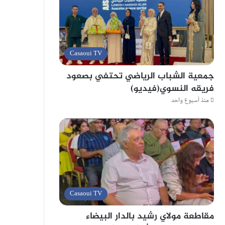
Casaoui TV
جمعية الشباب الرياضي تحتفي بصعود
فريقه النسوي(فيديو)
منذ أسبوع واحد
Casaoui TV
مقاطعة مولاي رشيد بالدار البيضاء