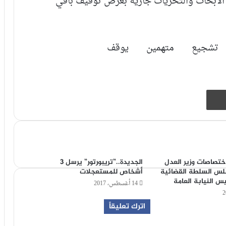
الأبحاث والتحريات جارية بغرض توقيف باقي
تشجيع
متهمين
يوقف
طباعة
اختصاصات وزير العدل
الجديدة..”تريبورتور” يرسل 3
لس السلطة القضائية
أشخاص للمستعجلات
س النيابة العامة
14 أغسطس، 2017
اترك تعليقاً