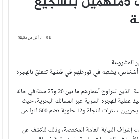
أمن البرنوصي يوقف 5متهمين بتشجيع
ة
0
أقل من دقيقة
ة أشخاص، يشتبه في تورطهم في قضية تتعلق بالهجرة
وتم ضبط المرشحين للهجرة غير المشروعة الخمسة الذين تتراوح أعمارهم ما بين 20 و25 سنة،في حالة
 عملية للهجرة السرية عبر المسالك البحرية، حيث
أسفرت العملية عن حجز زورق مطاطي ومحركين بحريين، سترات للنجاة و12 حاوية تضم 500 لترا من
ت إشراف النيابة العامة المختصة، وذلك للكشف عن