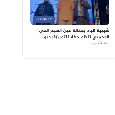
Casaoui TV
شبيبة البام بعمالة عين السبع الحي
المحمدي تنظم حفلا للتميز(فيديو)
منذ 3 أسابيع