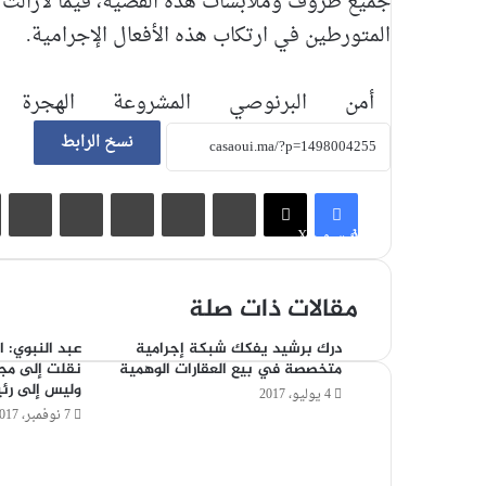
جميع ظروف وملابسات هذه القضية، فيما لازالت 
المتورطين في ارتكاب هذه الأفعال الإجرامية.
أمن
البرنوصي
المشروعة
الهجرة
نسخ الرابط
لينكدإن
‏Tumblr
بينتيريست
‏Reddit
مشاركة عبر البريد
فيسبوك
X
مقالات ذات صلة
درك برشيد يفكك شبكة إجرامية
عبد النبوي: 
متخصصة في بيع العقارات الوهمية
نقلت إلى مج
وليس إلى رئي
4 يوليو، 2017
7 نوفمبر، 2017