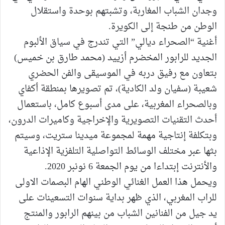
وجدان الشباب المغاربة، وتشبتهم بوحدة واستقلال
الوطن من طنجة إلى الكويرة.
أغنية “الصحراء ديالي” التي تندرج في سياق الألبوم
الجديد للرابور المخضرم أزييد (محمد طارق بن خميس)
بتعاون مع رفيق دربه في الموسيقى والفن الحضري
شعيبة (سفيان ولد الكادية)، تم تصويرها بمنطقة أكفاي
وبالصحراء المغربية، على مدى أسبوع كامل، باستعمال
أحدث التقنيات التصويرية والإخراجية وكاميرات الدرون،
وبتكلفة إنتاجية مهمة لمجموعة ميدينا ستريت، وسيتم
بثها عبر مختلف الوسائط التواصلية التلفزية الإذاعية
والأنترنت إبتداءا من يوم الجمعة 6 نونبر 2020.
ويحمل هذا العمل الغنائي الوطني الهام البصمات الاولى
للراب المغربي، الذي ظهر بداية سنوات التسعينات على
يد جيل من الفنانين الشباب من بينهم الرابور والمنتج