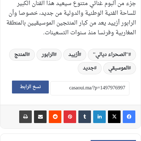
جزء من ألبوم غنائي متنوع سيعيد هذا الفنان الكبير
للساحة الفنية الوطنية والدولية من جديد، خصوصا وأن
الرابور أزييد يعد من كبار المنتجين الموسيقيين بالمنطقة
المغاربية وفرنسا منذ سنوات التسعينات.
''الصحراء ديالي''
أزييد
الرابور
المنتج
الموسيقي
جديد
نسخ الرابط
لينكدإن
‏Tumblr
بينتيريست
‏Reddit
مشاركة عبر البريد
طباعة