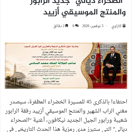
”الصحراء ديالي” جديد الرابور
والمنتج الموسيقي أزييد
كازاوي
5 نوفمبر، 2020
0
2 دقائق
احتفاءا بالذكرى 45 للمسيرة الخضراء المظفرة، سيصدر
مغني الراب الشهير والمنتج الموسيقي أزييد رفقة الرابور
شعيبة ورابور الجيل الجديد نيكافون، أغنية “الصحراء
ديالي” التي ستبرز مدى رمزية هذا الحدث التاريخي في