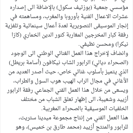
مؤسسي جمعية (بوزتيف سكول) بالإضافة الى إصداره
عشرات الاعمال الفنية بأوروبا والمغرب، ومساهمته في
إنجار الموسيقى التصويرية لعدة أعمال سينمائية وتلفزية
رفقة كبار المخرجين المغاربة كنور الدين الخماري (كازا
نيكرا) ومحسن نظيفي.
وانضاف لإخراج هذا العمل الغنائي الوطني الى الوجود
(الصحراء ديالي) الرابور الشاب نيكافون (أسامة بريطل)
الذي يتميز بأسلوب غنائي خاص، حيث أصدر العديد من
الأغاني في مجال الراب الهيب هوب السول والطراب،
ويسعى من خلال هذا العمل الفني الجماعي رفقة الرابور
أزييد وشعيبة، الى إظهار تعلق الشباب من مختلف
الخلفيات الموسيقية بالصحراء المغربية.
هذا العمل الفني من إنتاج مجموعة ميدينا ستريت،
للرابور والمنتج أزييد (محمد طارق بن خميس)، وهو