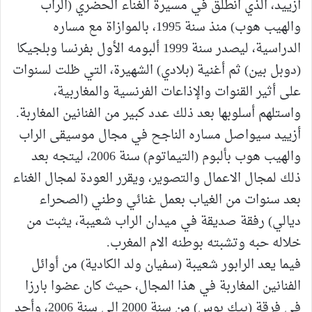
أزييد، الذي انطلق في مسيرة الغناء الحضري (الراب
والهيب هوب) منذ سنة 1995، بالموازاة مع مساره
الدراسية، ليصدر سنة 1999 ألبومه الأول بفرنسا وبلجيكا
(دوبل بين) ثم أغنية (بلادي) الشهيرة، التي ظلت لسنوات
على أثير القنوات والإذاعات الفرنسية والمغاربية،
واستلهم أسلوبها بعد ذلك عدد كبير من الفنانين المغاربة.
أزييد سيواصل مساره الناجح في مجال موسيقى الراب
والهيب هوب بألبوم (التيماتوم) سنة 2006، ليتجه بعد
ذلك لمجال الاعمال والتصوير، ويقرر العودة لمجال الغناء
بعد سنوات من الغياب بعمل غنائي وطني (الصحراء
ديالي) رفقة صديقة في ميدان الراب شعيبة، يثبت من
خلاله حبه وتشبته بوطنه الام المغرب.
فيما يعد الرابور شعيبة (سفيان ولد الكادية) من أوائل
الفنانين المغاربة في هذا المجال، حيث كان عضوا بارزا
في فرقة (بيك بوس) من سنة 2000 الى سنة 2006، وأحد