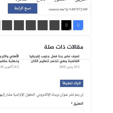
نسخ الرابط
لينكدإن
‏Tumblr
بينتيريست
‏Reddit
مشاركة عبر البريد
فيسبوك
X
مقالات ذات صلة
تعرف على ردة فعل جنوب إفربقيا
الأهلي والتر
الغاضبة وهي تخسر تنظيم الكان
ونهاية مغامر
10 يناير، 2019
24 أكتوبر، 2018
اترك تعليقاً
لن يتم نشر عنوان بريدك الإلكتروني.
الحقول الإلزامية مشار إليها
التعليق
*