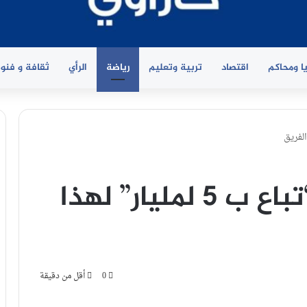
ا ومحاكم
اقتصاد
تربية وتعليم
رياضة
الرأي
ثقافة و فنو
صخرة دفاع النسور “تباع ب 5 لمليار” لهذا
0
أقل من دقيقة