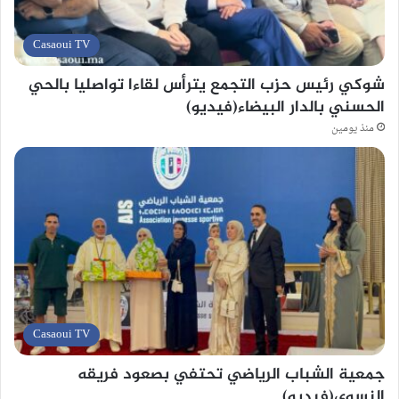
Casaoui TV
شوكي رئيس حزب التجمع يترأس لقاءا تواصليا بالحي
الحسني بالدار البيضاء(فيديو)
منذ يومين
Casaoui TV
جمعية الشباب الرياضي تحتفي بصعود فريقه
النسوي(فيديو)