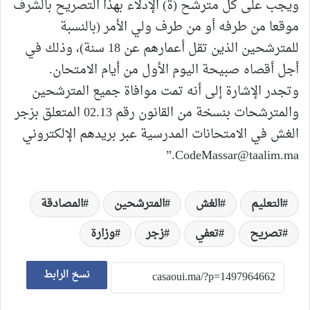
ويجب على كل مترشح (ة) الإدلاء بهذا التصريح بالشرف
موقعا من طرفه أو من طرف ولي الأمر (بالنسبة
للمترشحين الذين تقل أعمارهم عن 18 سنة)، وذلك في
أجل أقصاه صبيحة اليوم الأول من أيام الامتحان.
وتجدر الإشارة إلى أنه تمت موافاة جميع المترشحين
والمترشحات بنسخة من القانون رقم 02.13 المتعلق بزجر
الغش في الامتحانات المدرسية عبر بريدهم الإلكتروني
.”
CodeMassar@taalim.ma
التعليم
الغش
المترشحين
المصادقة
تصريح
تعفي
زجر
وزارة
نسخ الرابط