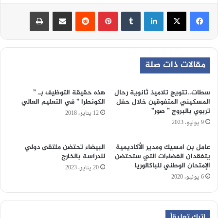
لينكدإن
‏Tumblr
بينتيريست
‏Reddit
مشاركة عبر البريد
طباعة
مقالات ذات صلة
سطات..تتويج تلاميذ ثانوية رحال
هذه حقيقة التوظيف بـ ”
المسكيني المتفوقين خلال حفل
الكونطرا ” في التعليم العالي
تربوي بالبروج ” صور”
12 يناير، 2018
9 يوليو، 2023
عامل بن امسيك ومدير الأكاديمية
البيضاء تحتضن ملتقى دولي
يتفقدان الفضاءات التي ستحتضن
للدراسة بالخارج
الإمتحان الوطني للباكالوريا
20 يناير، 2023
6 يونيو، 2020
اترك تعليقاً