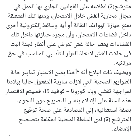
مترشح(ة) اطلاعه على القوانين الجاري بها العمل في
مجال محاربة الغش خلال الامتحان، ومنها تلك المتعلقة
بمنع حيازة الهواتف النقالة أو أية وسائط إلكترونية أخرى
داخل فضاءات الامتحان، وأن مجرد حيازتها داخل تلك
الفضاءات يعتبر حالة غش تعرض على أنظار لجنة البت
في حالات الغش لاتخاذ القرار التأديبي المناسب في حق
مرتكبه.
ويضيف ذات البلاغ أنه “أخذا بعين الاعتبار تدابير حالة
الطوارئ الصحية التي لازلت سارية المفعول حاليا ببلادنا
لمواجهة تفشي وباء كورونا – كوفيد 19، فسيتم الاقتصار
هذه السنة على الإدلاء بنفس التصريح دون اللجوء،
بصفة استثنائية، إلى المصادقة على صحة توقيع
المترشح (ة) لدى السلطة المحلية المكلفة بتصحيح
الإمضاء.