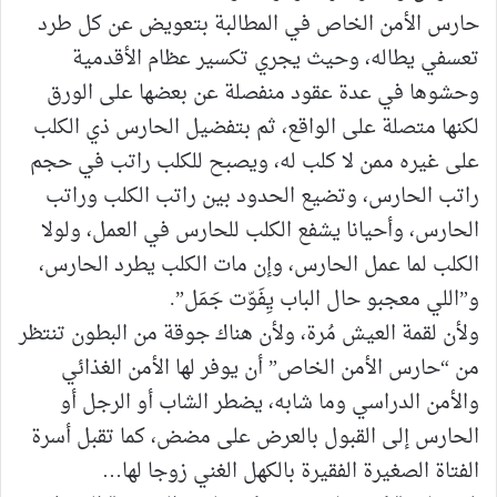
حارس الأمن الخاص في المطالبة بتعويض عن كل طرد
تعسفي يطاله، وحيث يجري تكسير عظام الأقدمية
وحشوها في عدة عقود منفصلة عن بعضها على الورق
لكنها متصلة على الواقع، ثم بتفضيل الحارس ذي الكلب
على غيره ممن لا كلب له، ويصبح للكلب راتب في حجم
راتب الحارس، وتضيع الحدود بين راتب الكلب وراتب
الحارس، وأحيانا يشفع الكلب للحارس في العمل، ولولا
الكلب لما عمل الحارس، وإن مات الكلب يطرد الحارس،
و”اللي معجبو حال الباب يِفَوّت جَمَل”.
ولأن لقمة العيش مُرة، ولأن هناك جوقة من البطون تنتظر
من “حارس الأمن الخاص” أن يوفر لها الأمن الغذائي
والأمن الدراسي وما شابه، يضطر الشاب أو الرجل أو
الحارس إلى القبول بالعرض على مضض، كما تقبل أسرة
الفتاة الصغيرة الفقيرة بالكهل الغني زوجا لها…