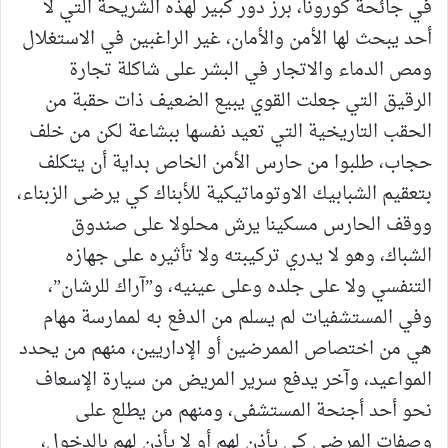
في جائحة كورونا، برز دور كبير لهذه الشريحة التي لا
أحد يبحث لها الأمن والأمان، غير الراغبين في الاستغلال
ومص الدماء والاتجار في البشر على شاكلة تجارة
الرقيق التي جعلت القوي يبيع الضعيف ذات حقبة من
الحقب التاريخية التي تعيد نفسها ببشاعة لكن من خلف
حجاب، طلبوا من حارس الأمن الخاص بداية أن يتكلف
بتعقيم الشبابيك الاوتوماتيكية للأبناك كي يرضى الزبناء،
ووقف الحارس مسكينا يرش محلولا على صندوق
الشباك، وهو لا يدري تركيبته ولا تأثيره على جهازه
التنفسي ولا على جلده وعلى عينيه، و”آراك للرشان”،
وفي المستشفيات لم يسلم من الدفع به لممارسة مهام
هي من اختصاص الممرضين أو الإداريين، منهم من يحدد
المواعيد، وآخر يدفع سرير المريض من سيارة الإسعاف
نحو أحد أجنحة المستشفى، ومنهم من يطلع على
وصفات المرضى كي يأذن لهم أو لا يأذن لهم بالدخول،