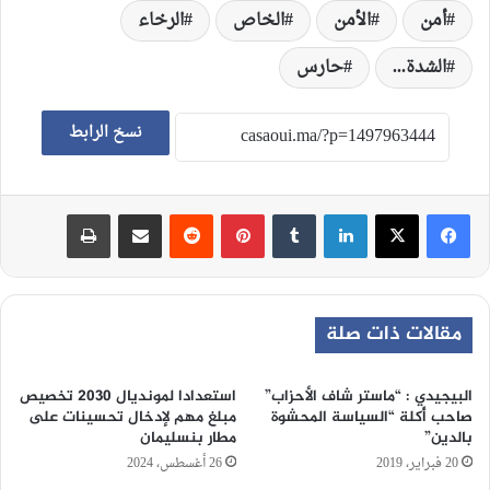
أمن
الأمن
الخاص
الرخاء
الشدة...
حارس
نسخ الرابط
لينكدإن
‏Tumblr
بينتيريست
‏Reddit
مشاركة عبر البريد
طباعة
مقالات ذات صلة
البيجيدي : “ماستر شاف الأحزاب”
استعدادا لمونديال 2030 تخصيص
صاحب أُكلة “السياسة المحشوة
مبلغ مهم لإدخال تحسينات على
بالدين”
مطار بنسليمان
20 فبراير، 2019
26 أغسطس، 2024