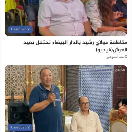
Casaoui TV
مقاطعة مولاي رشيد بالدار البيضاء تحتفل بعيد
العرش(فيديو)
منذ أسبوعين
Casaoui TV