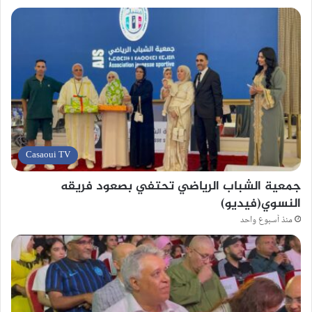
Casaoui TV
جمعية الشباب الرياضي تحتفي بصعود فريقه
النسوي(فيديو)
منذ أسبوع واحد