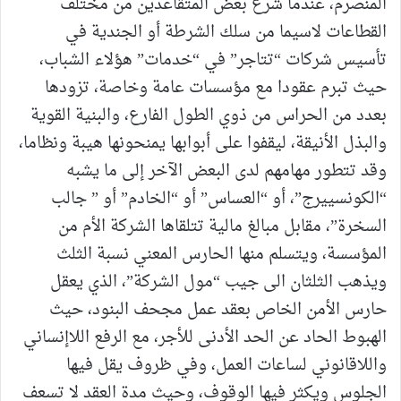
المنصرم، عندما شرع بعض المتقاعدين من مختلف
القطاعات لاسيما من سلك الشرطة أو الجندية في
تأسيس شركات “تتاجر” في “خدمات” هؤلاء الشباب،
حيث تبرم عقودا مع مؤسسات عامة وخاصة، تزودها
بعدد من الحراس من ذوي الطول الفارع، والبنية القوية
والبذل الأنيقة، ليقفوا على أبوابها يمنحونها هيبة ونظاما،
وقد تتطور مهامهم لدى البعض الآخر إلى ما يشبه
“الكونسييرج”، أو “العساس” أو “الخادم” أو ” جالب
السخرة”، مقابل مبالغ مالية تتلقاها الشركة الأم من
المؤسسة، ويتسلم منها الحارس المعني نسبة الثلث
ويذهب الثلثان الى جيب “مول الشركة”، الذي يعقل
حارس الأمن الخاص بعقد عمل مجحف البنود، حيث
الهبوط الحاد عن الحد الأدنى للأجر، مع الرفع اللاإنساني
واللاقانوني لساعات العمل، وفي ظروف يقل فيها
الجلوس ويكثر فيها الوقوف، وحيث مدة العقد لا تسعف