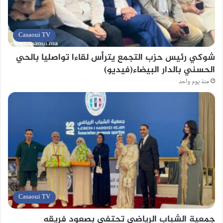
Casaoui TV
شوكي رئيس حزب التجمع يترأس لقاءا تواصليا بالحي
الحسني بالدار البيضاء(فيديو)
منذ يوم واحد
Casaoui TV
جمعية الشباب الرياضي تحتفي بصعود فريقه