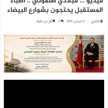
فيديو … فبلادي ظلموني .. أطباء
المستقبل يحتجون بشوارع البيضاء
كازاوي
13 فبراير، 2019
0
أقل من دقيقة