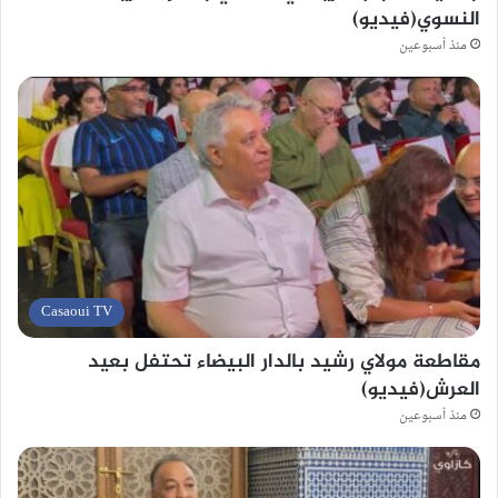
النسوي(فيديو)
منذ أسبوعين
Casaoui TV
مقاطعة مولاي رشيد بالدار البيضاء تحتفل بعيد
العرش(فيديو)
منذ أسبوعين