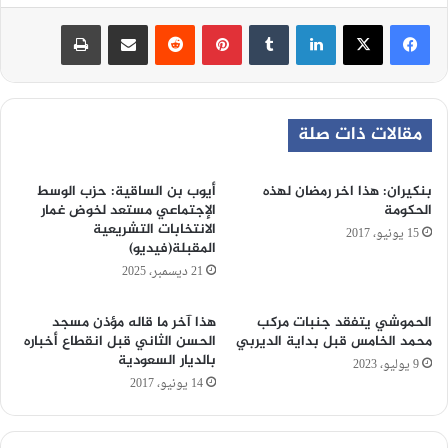
لينكدإن
‏Tumblr
بينتيريست
‏Reddit
مشاركة عبر البريد
طباعة
مقالات ذات صلة
بنكيران: هذا اخر رمضان لهذه
أيوب بن الساقية: حزب الوسط
الحكومة
الإجتماعي مستعد لخوض غمار
الانتخابات التشريعية
15 يونيو، 2017
المقبلة(فيديو)
21 ديسمبر، 2025
الحموشي يتفقد جنبات مركب
هذا آخر ما قاله مؤذن مسجد
محمد الخامس قبل بداية الديربي
الحسن الثاني قبل انقطاع أخباره
بالديار السعودية
9 يوليو، 2023
14 يونيو، 2017