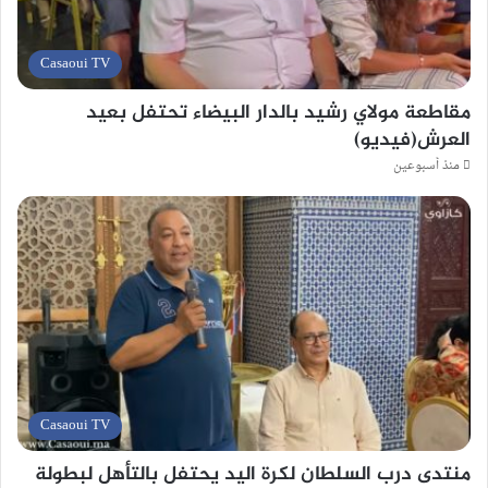
Casaoui TV
مقاطعة مولاي رشيد بالدار البيضاء تحتفل بعيد
العرش(فيديو)
منذ أسبوعين
Casaoui TV
منتدى درب السلطان لكرة اليد يحتفل بالتأهل لبطولة