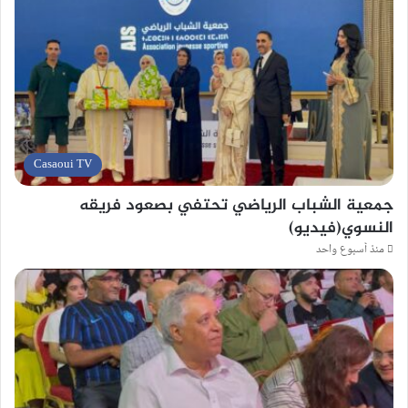
Casaoui TV
جمعية الشباب الرياضي تحتفي بصعود فريقه
النسوي(فيديو)
منذ أسبوع واحد