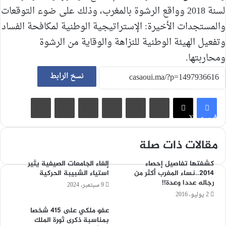
لسنة 2018 وواقع الرشوة بالمغرب، وذلك على ضوء التوقعات
والمستجدات الأخيرة: الإستراتيجية الوطنية لمكافحة الفساد
وتفعيل الهيئة الوطنية للنزاهة والوقاية من الرشوة
ومحاربتها.
نسخ الرابط
لينكدإن
‏Tumblr
بينتيريست
‏Reddit
مشاركة عبر البريد
طباعة
فيسبوك
X
مقالات ذات صلة
كشفتها تفاصيل إحصاء
إلغاء الجامعات الصيفية يثير
2014..نساء المغرب أكثر من
استياء الشبيبة الحركية
رجاله عددا وعدة!!
9 سبتمبر، 2024
2 يوليو، 2016
عفو ملكي على 415 شخصا
بمناسبة ذكرى ثورة الملك