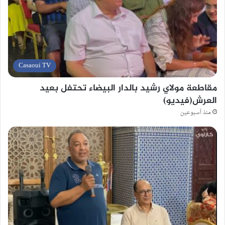
Casaoui TV
مقاطعة مولاي رشيد بالدار البيضاء تحتفل بعيد
العرش(فيديو)
منذ أسبوعين