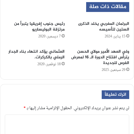
مقالات ذات صلة
البرلمان المغربي يخلد الذكرى
رئيس جنوب إفريقيا يتبرأ من
الستين لتأسيسه
مرتزقة البوليساريو
15 يناير، 2024
7 ديسمبر، 2020
ولي العهد الأمير مولاي الحسن
العثماني يؤكد انتهاء بناء الجدار
يترأس افتتاح الدورة الـ 16 لمعرض
الرملي بالكركرات.
الفرس للجديدة
18 نوفمبر، 2020
29 سبتمبر، 2025
اترك تعليقاً
لن يتم نشر عنوان بريدك الإلكتروني.
الحقول الإلزامية مشار إليها بـ
*
ا
ل