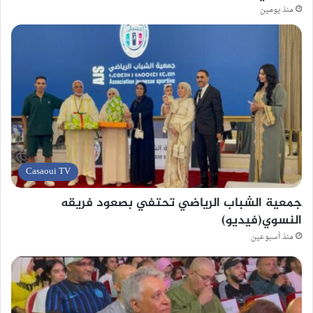
منذ يومين
Casaoui TV
جمعية الشباب الرياضي تحتفي بصعود فريقه
النسوي(فيديو)
منذ أسبوعين