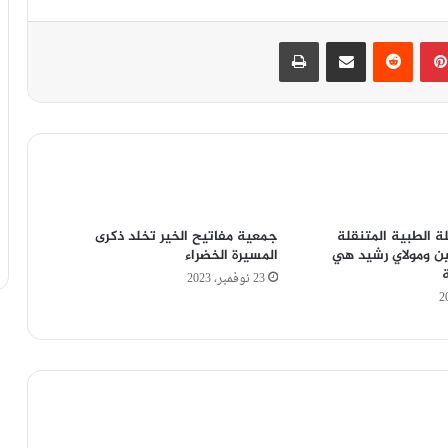
بينتيريست
‏Reddit
مشاركة عبر البريد
طباعة
لة الطبية المتنقلة
جمعية مفاتيح الخير تخلد ذكرى
ين ومولاي رشيد هي
المسيرة الخضراء
‎
23 نوفمبر، 2023