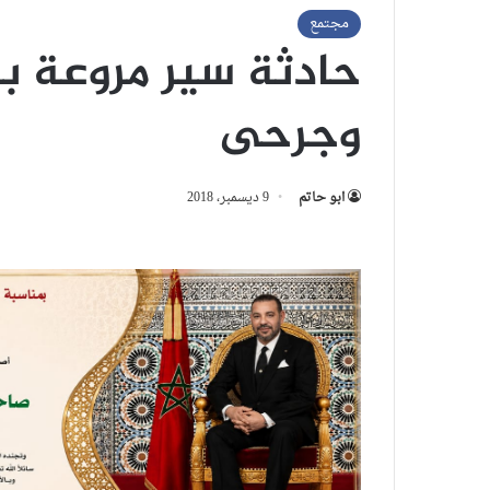
مجتمع
حادثة سير مروعة بب
وجرحى
ابو حاتم
9 ديسمبر، 2018