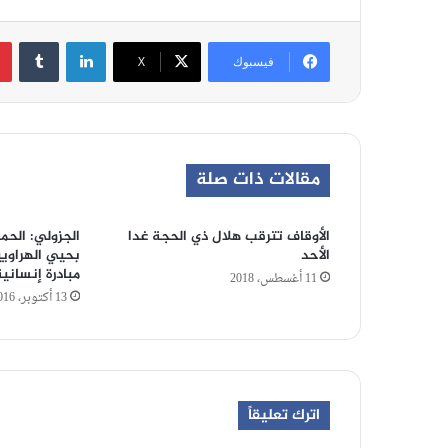
لينكدإن
‏Tumblr
فيسبوك
‫X
مقالات ذات صلة
الأوقاف تترقب هلال ذي الحجة غدا
الجزولي: الحم
الأحد
بحيي الهراوي
مبادرة إنسانية
11 أغسطس، 2018
13 أكتوبر، 2016
اترك تعليقاً