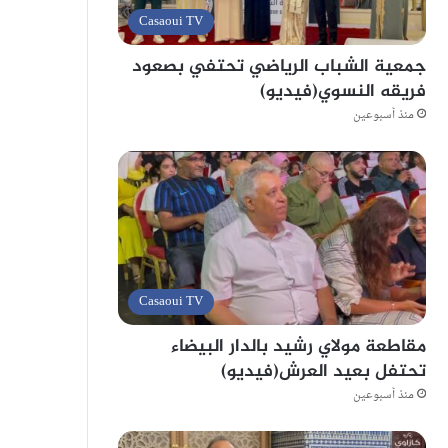
Casaoui TV
جمعية الشباب الرياضي تحتفي بصعود
فريقه النسوي(فيديو)
منذ أسبوعين
Casaoui TV
مقاطعة مولاي رشيد بالدار البيضاء
تحتفل بعيد العرش(فيديو)
منذ أسبوعين