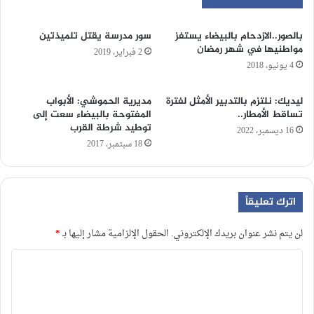
بالصور..الازدحام بالبيضاء يستفز
سور مدرسة يقتل تلميذتين
مواطنيها في شهر رمضان
2 فبراير، 2019
4 يونيو، 2018
ليديك: نلتزم بالتدبير الأمثل لفترة
مديرية الحموشي: الأبواب
تساقط الأمطار..
المفتوحة بالبيضاء سعت إلى
توطيد شرطة القرب
16 ديسمبر، 2022
18 سبتمبر، 2017
اترك تعليقاً
لن يتم نشر عنوان بريدك الإلكتروني.
الحقول الإلزامية مشار إليها بـ
*
ا
ل
ت