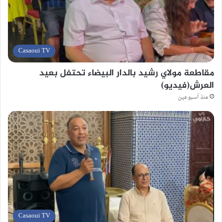
Casaoui TV
مقاطعة مولاي رشيد بالدار البيضاء تحتفل بعيد
العرش(فيديو)
منذ أسبوعين
Casaoui TV