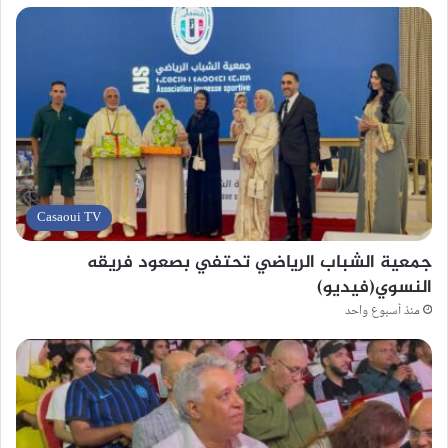
Casaoui TV
جمعية الشباب الرياضي تحتفي بصعود فريقه
النسوي(فيديو)
منذ أسبوع واحد