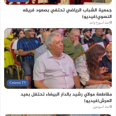
جمعية الشباب الرياضي تحتفي بصعود فريقه
النسوي(فيديو)
منذ أسبوع واحد
Casaoui TV
مقاطعة مولاي رشيد بالدار البيضاء تحتفل بعيد
العرش(فيديو)
منذ أسبوعين