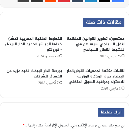
مقالات ذات صلة
مختصون: تطوير القوانين المنظمة
الخطوط الملكية المغربية تدشن
لنقل السياجي سيساهم في
خطها المباشر الجديد الدار البيضاء
تنشيط القطاع السياحي
– تورونتو
25 مارس، 2015
9 ديسمبر، 2024
لقاءات مكثفة لجمعيات التجاربالدار
بورصة الدار البيضاء تكبد مزيد من
البيضاء حول المذكرة الوزارية
الخسائر للشركات
للاستراد ومراقبة السوق الداخلي
7 أكتوبر، 2018
1 مارس، 2020
اترك تعليقاً
لن يتم نشر عنوان بريدك الإلكتروني.
الحقول الإلزامية مشار إليها بـ
*