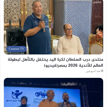
Casaoui TV
منتدى درب السلطان لكرة اليد يحتفل بالتأهل لبطولة
العالم للأندية 2026 بمصر(فيديو)
منذ أسبوعين