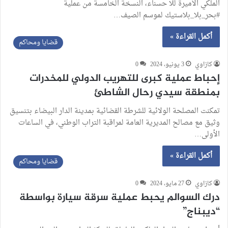
الملكي الأميرة للا حسناء، النسخة الخامسة من عملية
#بحر_بلا_بلاستيك لموسم الصيف…
أكمل القراءة »
قضايا ومحاكم
كازاوي
3 يونيو، 2024
0
إحباط عملية كبرى للتهريب الدولي للمخدرات
بمنطقة سيدي رحال الشاطئ
تمكنت المصلحة الولائية للشرطة القضائية بمدينة الدار البيضاء بتنسيق
وثيق مع مصالح المديرية العامة لمراقبة التراب الوطني، في الساعات
الأولى…
أكمل القراءة »
قضايا ومحاكم
كازاوي
27 مايو، 2024
0
درك السوالم يحبط عملية سرقة سيارة بواسطة
“ديبناج”