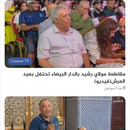
Casaoui TV
مقاطعة مولاي رشيد بالدار البيضاء تحتفل بعيد
العرش(فيديو)
منذ أسبوعين