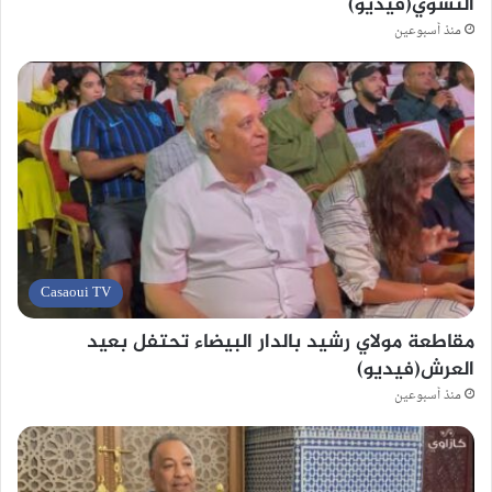
النسوي(فيديو)
منذ أسبوعين
Casaoui TV
مقاطعة مولاي رشيد بالدار البيضاء تحتفل بعيد
العرش(فيديو)
منذ أسبوعين