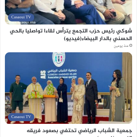
Casaoui TV
شوكي رئيس حزب التجمع يترأس لقاءا تواصليا بالحي
الحسني بالدار البيضاء(فيديو)
منذ يومين
Casaoui TV
جمعية الشباب الرياضي تحتفي بصعود فريقه